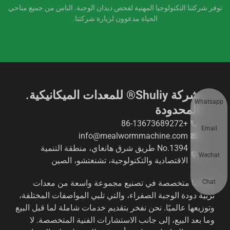
توفر شركتنا التكنولوجيا المهنية لفحص ديدان الوجبة. الناس من جميع مناحي
الحياة مدعوون لزيارة شركتنا.
شركة Shuliy® للمعدات الميكانيكية.
Whatsapp
المحدودة
+86-13673689272
Email
info@mealwormmachine.com
No.1394 طريق شرق هانغاي، منطقة التنمية
Wechat
الاقتصادية والتكنولوجية، تشنغتشو، الصين
Chat
شركتنا متخصصة في تصنيع مجموعة واسعة من معدات
تربية دودة الوجبة الصفراء، والتي تلبي المواصفات المختلفة،
وتوزيعها عالميًا. نحن نفخر بتقديم خدمات شاملة لما قبل البيع
وما بعد البيع، إلى جانب الاستشارات الفنية المتخصصة. لا