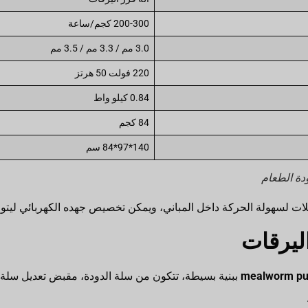
200-300 كجم/ساعة
3.0 مم / 3.3 مم / 3.5 مم
220 فولت 50 هرتز
0.84 كيلو واط
84 كجم
140*97*84 سم
دة الطعام
لات لسهولة الحركة داخل المباني، ويمكن تخصيص جهده الكهربائي ليتواف
اليرقات
mealworm pu
r ببنية بسيطة، تتكون من سلة الدودة، مقبض تعديل سلة 