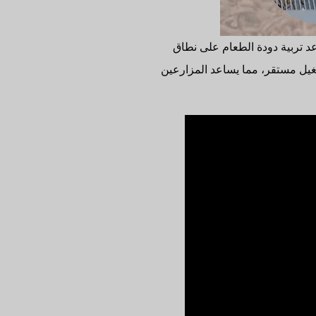
 تربية دودة الطعام على نطاق
، وتوفر دقة فرز عالية (99%)، ضرر منخفض، وتشغيل مستقر، مما يساعد المزارعين