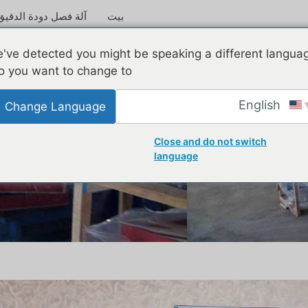
بيت
آلة فصل دودة الدقيق
've detected you might be speaking a different langua
o you want to change to:
English
Change Language
Close and do not switch
language