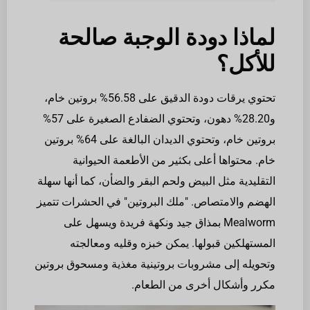
لماذا دودة الوجبة صالحة
للأكل؟
تحتوي يرقات دودة الدقيق على 56.58% بروتين خام،
و28.20% دهون، وتحتوي الضفادع الصغيرة على 57%
بروتين خام، وتحتوي الديدان البالغة على 64% بروتين
خام. محتواها أعلى بكثير من الأطعمة الحيوانية
التقليدية مثل البيض ولحم البقر والضأن، كما أنها سهلة
الهضم والامتصاص. "ملك البروتين" في الحشرات تتميز
Mealworm بمذاق جيد ونكهة فريدة ويسهل على
المستهلكين قبولها. يمكن خبزه وقليه ومعالجته
وتحويله إلى مشروبات بروتينية مغذية ومسحوق بروتين
مكرر وأشكال أخرى من الطعام.