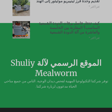
تقديم وحدة فرز تينيبريو موليتور إلى الهند
اقرأ أكثر "
كيف تختار فاصل يرقات الدودة الشمعية
المناسب؟ المقارنة بين الخامسة
والعاشرة من آلة الدودة الشمعية
اقرأ أكثر "
الموقع الرسمي لآلة Shuliy
Mealworm
توفر شركتنا التكنولوجيا المهنية لفحص ديدان الوجبة. الناس من جميع مناحي
الحياة مدعوون لزيارة شركتنا.