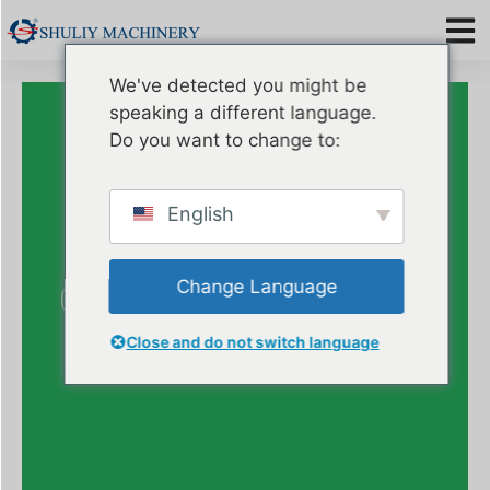
We've detected you might be
Bienvenido A
speaking a different language.
Zhengzhou Shuliy
Do you want to change to:
Empresa De
English
Maquinaria Para
Gusanos De Harina.
Change Language
Close and do not switch language