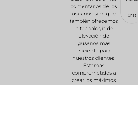
comentarios de los
usuarios, sino que
Chat
también ofrecemos
la tecnología de
elevación de
gusanos más
eficiente para
nuestros clientes.
Estamos
comprometidos a
crear los máximos
beneficios
económicos para los
usuarios a través de
esta máquina de
detección de
gusanos de la
harina.