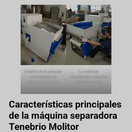
Detalles de la máquina
La máquina
procesadora de
clasificadora Tenebrio
gusanos de harina
Molitor está en
fabricación
Características principales
de la máquina separadora
Tenebrio Molitor