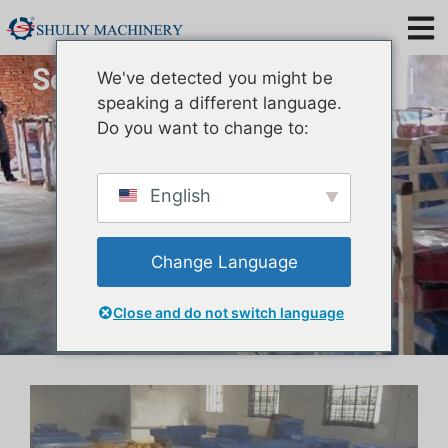
Separador Molitor Tenebrio |
We've detected you might be
Máquina clasificadora
speaking a different language.
Do you want to change to:
English
Change Language
Close and do not switch language