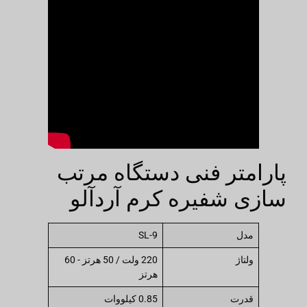
پارامتر فنی دستگاه مرتب
سازی شفیره کرم آردآلو
مدل
SL-9
ولتاژ
220 ولت / 50 هرتز - 60
هرتز
قدرت
0.85 کیلووات