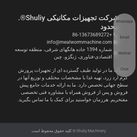
شرکت تجهیزات مکانیکی Shuliy®.
Whatsapp
محدود
+86-13673689272
Email
info@mealwormmachine.com
شماره 1394 جاده هانگهای شرقی، منطقه توسعه
Wechat
اقتصادی-فناوری، ژنگژو، چین
Chat
شرکت ما در تولید طیف گسترده ای از تجهیزات پرورش
کرم آرد زرد، تهیه غذا با مشخصات مختلف و توزیع آنها در
سطح جهانی تخصص دارد. ما به ارائه خدمات جامع پیش
فروش و پس از فروش همراه با مشاوره فنی تخصصی
مفتخریم. هرزمان خواستید برای کمک با ما تماس بگیرید.
Shuliy Machinery © کلیه حقوق محفوظ است