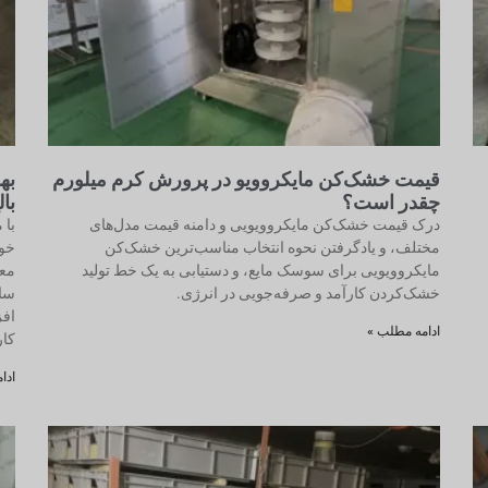
قیمت خشک‌کن مایکروویو در پرورش کرم میلورم
چقدر است؟
با
درک قیمت خشک‌کن مایکروویویی و دامنه قیمت مدل‌های
با 
مختلف، و یادگرفتن نحوه انتخاب مناسب‌ترین خشک‌کن
خور
مایکروویویی برای سوسک مایع، و دستیابی به یک خط تولید
معر
خشک‌کردن کارآمد و صرفه‌جویی در انرژی.
ساخ
افز
ادامه مطلب »
کار
ادا