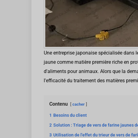
Une entreprise japonaise spécialisée dans le 
jaune comme matière première riche en prot
d'aliments pour animaux. Alors que la dema
l'efficacité du traitement des matières premi
Contenu
cacher
1
Besoins du client
2
Solution : Triage de vers de farine jaunes
3
Utilisation de l'effet du trieur de vers de fa