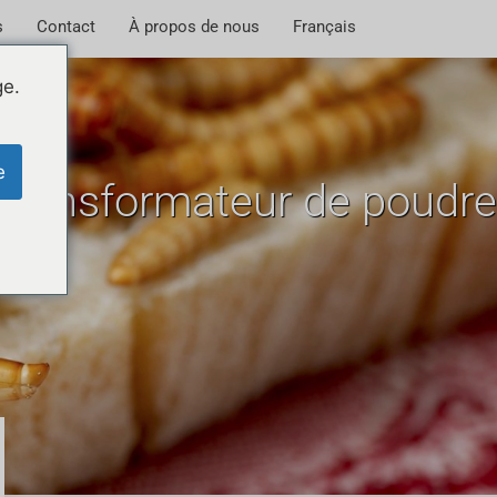
s
Contact
À propos de nous
Français
ge.
e
u transformateur de poudre