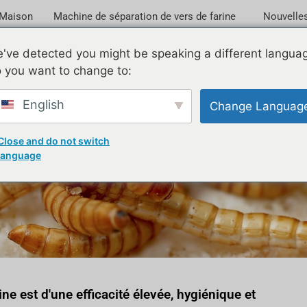
Maison
Machine de séparation de vers de farine
Nouvelle
've detected you might be speaking a different langua
 you want to change to:
English
Change Languag
e vers de farine jaunes a
Close and do not switch
de protéine japonais
language
e est d'une efficacité élevée, hygiénique et