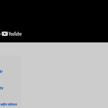
है?
दंड
ाथ मशीन संयोजन