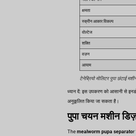
क्षमता
स्क्रीन आकार विकल्प
वोल्टेज
शक्ति
वज़न
आयाम
टेनेब्रियो मोलिटर पुपा छंटाई मशीन
ध्यान दें: इस उपकरण को आसानी से इनडो
अनुकूलित किया जा सकता है।
पुपा चयन मशीन डिज
The
mealworm pupa separato
r