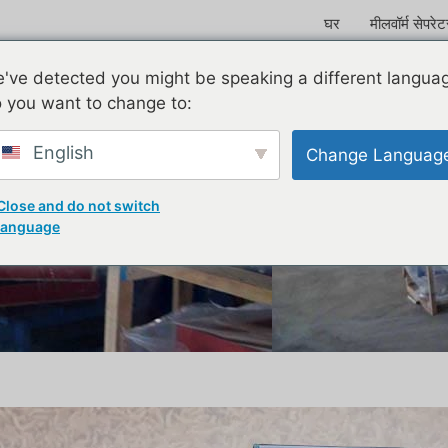
घर
मीलवॉर्म सेपरे
've detected you might be speaking a different langua
 you want to change to:
English
Change Languag
Close and do not switch
language