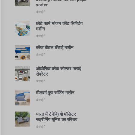
sorter
और पढ़ें "
छोटे फार्म भोजन कीट सिफ्टिंग
मशीन
और पढ़ें "
ब्लैक बीटल छँटाई मशीन
और पढ़ें "
औद्योगिक ब्लैक सोल्जर फ्लाई
सेपरेटर
और पढ़ें "
मीलवर्म पुपा सॉर्टिंग मशीन
और पढ़ें "
भारत में टेनेब्रियो मोलिटर
स्क्रीनिंग यूनिट का परिचय
और पढ़ें "