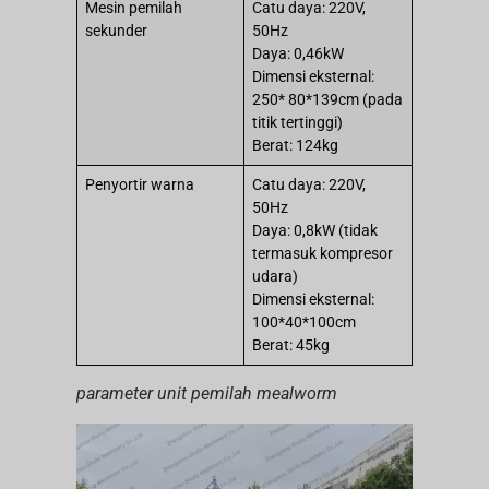
Mesin pemilah
Catu daya: 220V,
sekunder
50Hz
Daya: 0,46kW
Dimensi eksternal:
250* 80*139cm (pada
titik tertinggi)
Berat: 124kg
Penyortir warna
Catu daya: 220V,
50Hz
Daya: 0,8kW (tidak
termasuk kompresor
udara)
Dimensi eksternal:
100*40*100cm
Berat: 45kg
parameter unit pemilah mealworm