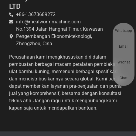
LTD
+86-13673689272
info@mealwormmachine.com
No.1394 Jalan Hanghai Timur, Kawasan
Whatsapp
Pengembangan Ekonomi-teknologi,
Zhengzhou, Cina
Email
Perusahaan kami mengkhususkan diri dalam
Wechat
pembuatan berbagai macam peralatan pembiakan
ulat bambu kuning, memenuhi berbagai spesifikasi,
Chat
dan mendistribusikannya secara global. Kami bangga
dapat memberikan layanan pra-penjualan dan purna
jual yang komprehensif, bersama dengan konsultasi
teknis ahli. Jangan ragu untuk menghubungi kami
kapan saja untuk mendapatkan bantuan.