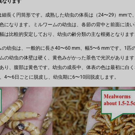
異なります
虫は細長く円筒形です。成熟した幼虫の体長は（24〜29）mm
色になります。ミルワームの幼虫は、各節の背中と前面に淡い
幅は比較的安定しており、幼虫の齢分類の主な根拠となります
ムの幼虫は、一般的に長さ40〜60 mm、幅5〜6 mmです。1匹の
ムの幼虫の体壁は硬く、黄色みがかった茶色で光沢があります
あり、腹部は黄色です。幼虫の成長中、体表の色は最初に白く
、4〜6日ごとに脱皮し、幼虫期に6〜10回脱皮します。