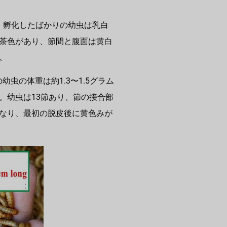
で、孵化したばかりの幼虫は乳白
茶色があり、節間と腹面は黄白
。
幼虫の体重は約1.3〜1.5グラム
。幼虫は13節あり、節の接合部
なり、最初の脱皮後に黄色みが