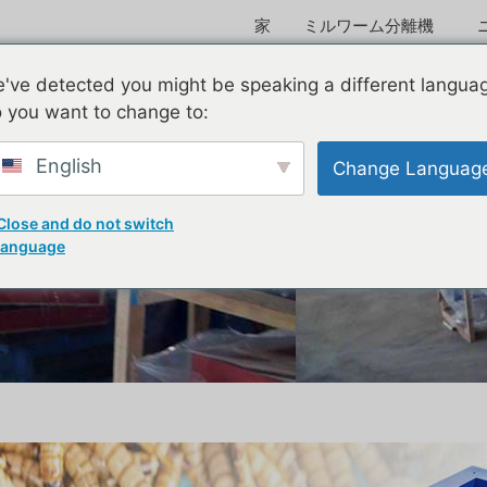
家
ミルワーム分離機
大麦虫ふるい機
've detected you might be speaking a different langua
 you want to change to:
English
Change Languag
Close and do not switch
language