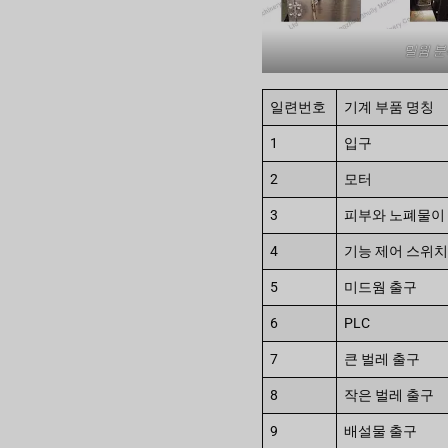
밀웜 분
일련번호
기계 부품 명칭
1
입구
2
모터
3
피부와 노폐물이
4
기능 제어 스위
5
미드웜 출구
6
PLC
7
큰 벌레 출구
8
작은 벌레 출구
9
배설물 출구