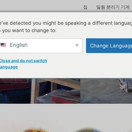
집
밀웜 분리기 기계
rio Molitor 선별 기계
've detected you might be speaking a different langua
 you want to change to:
English
Change Languag
Close and do not switch
language