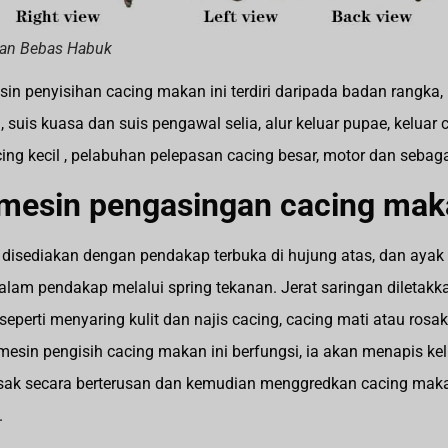
kan Bebas Habuk
in penyisihan cacing makan ini terdiri daripada badan rangka, 
 suis kuasa dan suis pengawal selia, alur keluar pupae, keluar ca
ing kecil , pelabuhan pelepasan cacing besar, motor dan sebag
esin pengasingan cacing maka
 disediakan dengan pendakap terbuka di hujung atas, dan ayak 
alam pendakap melalui spring tekanan. Jerat saringan diletak
seperti menyaring kulit dan najis cacing, cacing mati atau rosak,
esin pengisih cacing makan ini berfungsi, ia akan menapis kel
rosak secara berterusan dan kemudian menggredkan cacing mak
.