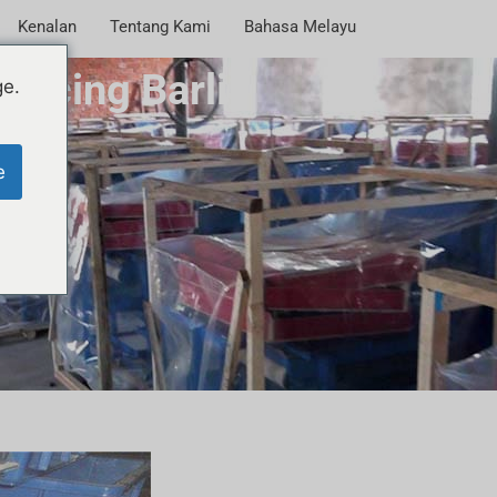
Kenalan
Tentang Kami
Bahasa Melayu
acing Barli
ge.
e