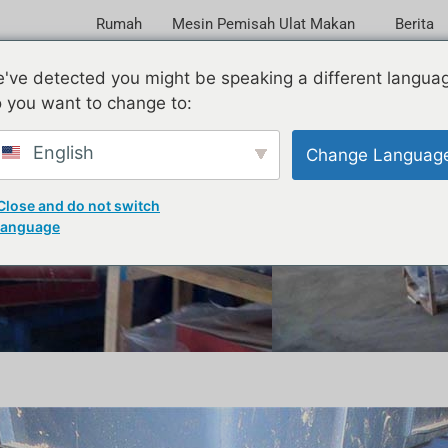
Rumah
Mesin Pemisah Ulat Makan
Berita
 tanpa habuk | Pemisah C
've detected you might be speaking a different langua
 you want to change to:
English
Change Languag
Close and do not switch
language