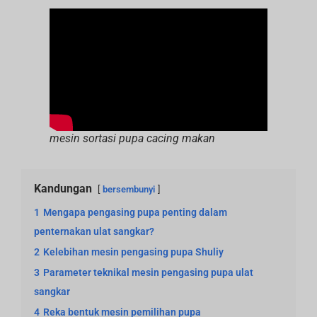
mesin sortasi pupa cacing makan
Kandungan
bersembunyi
1
Mengapa pengasing pupa penting dalam
penternakan ulat sangkar?
2
Kelebihan mesin pengasing pupa Shuliy
3
Parameter teknikal mesin pengasing pupa ulat
sangkar
4
Reka bentuk mesin pemilihan pupa