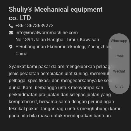
Shuliy® Mechanical equipment
co. LTD
+86-13673689272
info@mealwormmachine.com
No.1394 Jalan Hanghai Timur, Kawasan
Whatsapp
Pembangunan Ekonomi-teknologi, Zhengzhou,
China
Email
Syarikat kami pakar dalam mengeluarkan pelbagai
Wechat
jenis peralatan pembiakan ulat kuning, memenuhi
pelbagai spesifikasi, dan mengedarkannya ke seluruh
Chat
dunia. Kami berbangga untuk menyampaikan
perkhidmatan pra-jualan dan selepas jualan yang
komprehensif, bersama-sama dengan perundingan
teknikal pakar. Jangan ragu untuk menghubungi kami
pada bila-bila masa untuk mendapatkan bantuan.