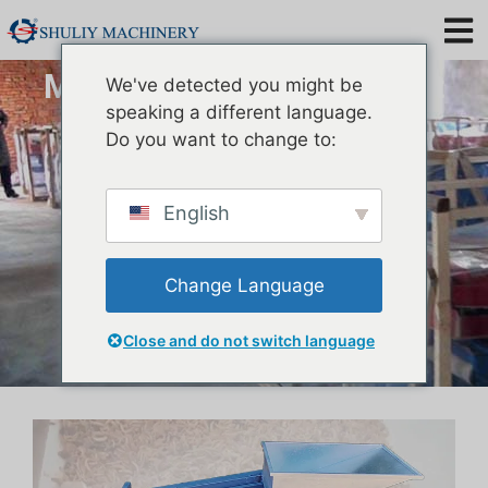
Mesin Pengasing Pupa Ulat
We've detected you might be
Makanan
speaking a different language.
Do you want to change to:
English
Change Language
Close and do not switch language