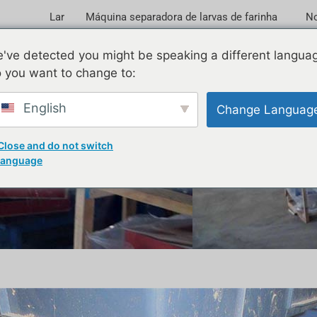
Lar
Máquina separadora de larvas de farinha
No
o de minhocas sem poeira
've detected you might be speaking a different langua
 you want to change to:
de cevada
English
Change Languag
Close and do not switch
language