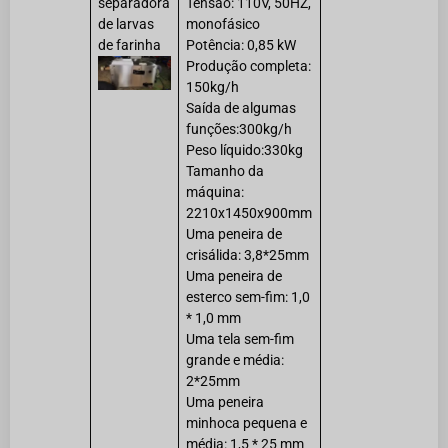
separadora
Tensão: 110V, 50HZ,
de larvas
monofásico
de farinha
Potência: 0,85 kW
Produção completa:
150kg/h
Saída de algumas
funções:300kg/h
Peso líquido:330kg
Tamanho da
máquina:
2210x1450x900mm
Uma peneira de
crisálida: 3,8*25mm
Uma peneira de
esterco sem-fim: 1,0
* 1,0 mm
Uma tela sem-fim
grande e média:
2*25mm
Uma peneira
minhoca pequena e
média: 1,5 * 25 mm