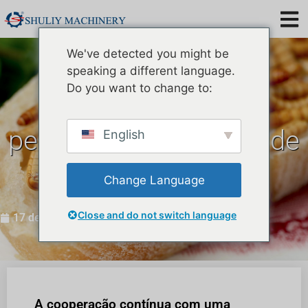
We've detected you might be
speaking a different language.
Cliente canadense
Do you want to change to:
compra máquina
peneiradora de larvas de
English
farinha amarela
Change Language
novamente
Close and do not switch language
17 de agosto de 2023
A cooperação contínua com uma