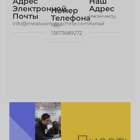
Адрес
Наш
Электронной
Адрес
Номер
Почты
Чжэнчжоу,
Телефона
info@mealwormmachine.com
Китай
+86-
13673689272