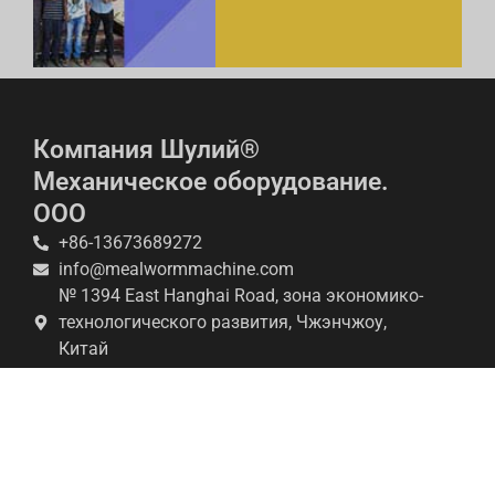
Компания Шулий®
Механическое оборудование.
ООО
+86-13673689272
info@mealwormmachine.com
№ 1394 East Hanghai Road, зона экономико-
технологического развития, Чжэнчжоу,
Китай
Наша компания специализируется на
производстве широкого спектра оборудования
для разведения желтых мучных червей,
отвечающего различным спецификациям, и его