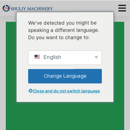
We've detected you might be
Не Будь Чужим
speaking a different language.
Связаться С
Do you want to change to:
Нами.
English
Change Language
Close and do not switch language