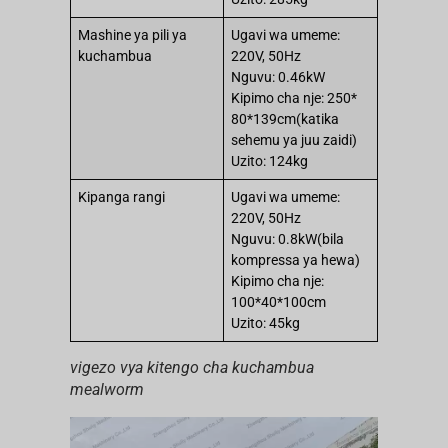
Mashine ya pili ya
Ugavi wa umeme:
kuchambua
220V, 50Hz
Nguvu: 0.46kW
Kipimo cha nje: 250*
80*139cm(katika
sehemu ya juu zaidi)
Uzito: 124kg
Kipanga rangi
Ugavi wa umeme:
220V, 50Hz
Nguvu: 0.8kW(bila
kompressa ya hewa)
Kipimo cha nje:
100*40*100cm
Uzito: 45kg
vigezo vya kitengo cha kuchambua
mealworm