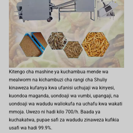
Kitengo cha mashine ya kuchambua mende wa
mealworm na kichambuzi cha rangi cha Shuliy
kinaweza kufanya kwa ufanisi uchujaji wa kinyesi,
kuondoa maganda, uondoaji wa vumbi, upangaji, na
uondoaji wa wadudu waliokufa na uchafu kwa wakati
mmoja. Uwezo ni hadi kilo 700/h. Baada ya
kuchakatwa, pupae safi za wadudu zinaweza kufikia
usafi wa hadi 99.9%.