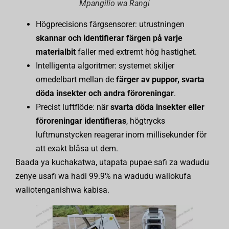
Mpangilio wa Rangi
Högprecisions färgsensorer: utrustningen
skannar och identifierar färgen på varje
materialbit
faller med extremt hög hastighet.
Intelligenta algoritmer: systemet skiljer
omedelbart mellan de
färger av puppor, svarta
döda insekter och andra föroreningar
.
Precist luftflöde: när
svarta döda insekter eller
föroreningar identifieras
, högtrycks
luftmunstycken reagerar inom millisekunder för
att exakt blåsa ut dem.
Baada ya kuchakatwa, utapata pupae safi za wadudu
zenye usafi wa hadi 99.9% na wadudu waliokufa
waliotenganishwa kabisa.