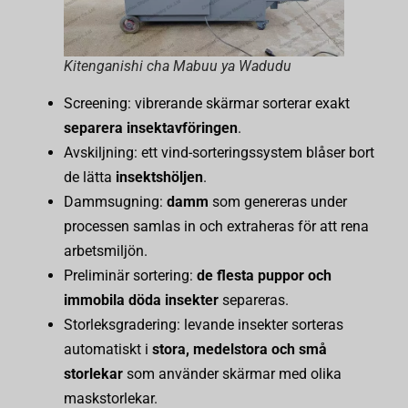
Kitenganishi cha Mabuu ya Wadudu
Screening: vibrerande skärmar sorterar exakt
separera insektavföringen
.
Avskiljning: ett vind-sorteringssystem blåser bort
de lätta
insektshöljen
.
Dammsugning:
damm
som genereras under
processen samlas in och extraheras för att rena
arbetsmiljön.
Preliminär sortering:
de flesta puppor och
immobila döda insekter
separeras.
Storleksgradering: levande insekter sorteras
automatiskt i
stora, medelstora och små
storlekar
som använder skärmar med olika
maskstorlekar.