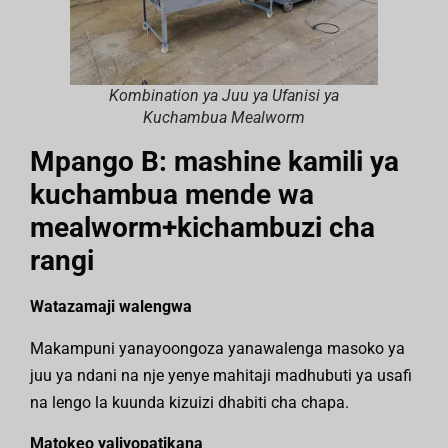
Kombination ya Juu ya Ufanisi ya
Kuchambua Mealworm
Mpango B: mashine kamili ya
kuchambua mende wa
mealworm+kichambuzi cha
rangi
Watazamaji walengwa
Makampuni yanayoongoza yanawalenga masoko ya
juu ya ndani na nje yenye mahitaji madhubuti ya usafi
na lengo la kuunda kizuizi dhabiti cha chapa.
Matokeo yaliyopatikana