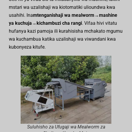
mstari wa uzalishaji wa kiotomatiki ulioundwa kwa
usahihi. Ina
mtenganishaji wa mealworm→mashine
ya kuchuja→kichambuzi cha rangi
. Vifaa hivi vitatu
hufanya kazi pamoja ili kurahisisha mchakato mgumu
wa kuchambua katika uzalishaji wa viwandani kwa
kubonyeza kitufe.
Suluhisho za Ufugaji wa Mealworm za