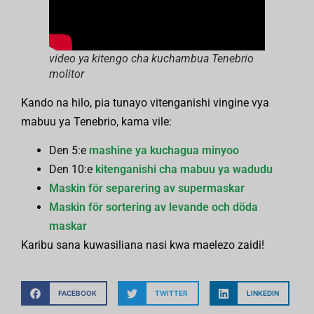
video ya kitengo cha kuchambua Tenebrio
molitor
Kando na hilo, pia tunayo vitenganishi vingine vya
mabuu ya Tenebrio, kama vile:
Den 5:e
mashine ya kuchagua minyoo
Den 10:e
kitenganishi cha mabuu ya wadudu
Maskin för separering av supermaskar
Maskin för sortering av levande och döda
maskar
Karibu sana kuwasiliana nasi kwa maelezo zaidi!
FACEBOOK
TWITTER
LINKEDIN