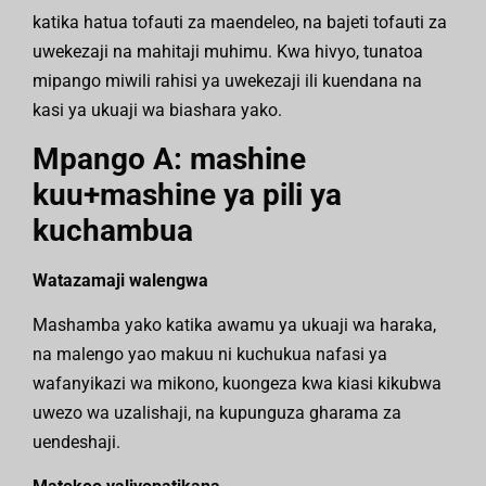
katika hatua tofauti za maendeleo, na bajeti tofauti za
uwekezaji na mahitaji muhimu. Kwa hivyo, tunatoa
mipango miwili rahisi ya uwekezaji ili kuendana na
kasi ya ukuaji wa biashara yako.
Mpango A: mashine
kuu+mashine ya pili ya
kuchambua
Watazamaji walengwa
Mashamba yako katika awamu ya ukuaji wa haraka,
na malengo yao makuu ni kuchukua nafasi ya
wafanyikazi wa mikono, kuongeza kwa kiasi kikubwa
uwezo wa uzalishaji, na kupunguza gharama za
uendeshaji.