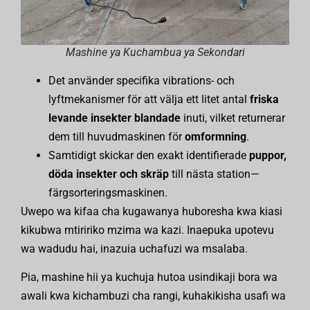
Mashine ya Kuchambua ya Sekondari
Det använder specifika vibrations- och
lyftmekanismer för att välja ett litet antal
friska
levande insekter blandade
inuti, vilket returnerar
dem till huvudmaskinen för
omformning
.
Samtidigt skickar den exakt identifierade
puppor,
döda insekter och skräp
till nästa station—
färgsorteringsmaskinen.
Uwepo wa kifaa cha kugawanya huboresha kwa kiasi
kikubwa mtiririko mzima wa kazi. Inaepuka upotevu
wa wadudu hai, inazuia uchafuzi wa msalaba.
Pia, mashine hii ya kuchuja hutoa usindikaji bora wa
awali kwa kichambuzi cha rangi, kuhakikisha usafi wa