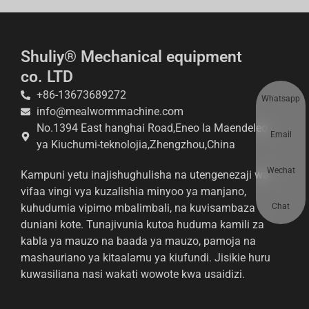
Shuliy® Mechanical equipment
co. LTD
+86-13673689272
Whatsapp
info@mealwormmachine.com
No.1394 East hanghai Road,Eneo la Maendeleo
Email
ya Kiuchumi-teknolojia,Zhengzhou,China
Wechat
Kampuni yetu inajishughulisha na utengenezaji wa
vifaa vingi vya kuzalishia minyoo ya manjano,
Chat
kuhudumia vipimo mbalimbali, na kuvisambaza
duniani kote. Tunajivunia kutoa huduma kamili za
kabla ya mauzo na baada ya mauzo, pamoja na
mashauriano ya kitaalamu ya kiufundi. Jisikie huru
kuwasiliana nasi wakati wowote kwa usaidizi.