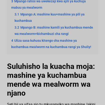
3
Mpango rahisi wa uwekezaji kwa ajili ya kuchuja
mabuu ya mealworm
3.1
Mpango A: mashine kuu+mashine ya pili ya
kuchambua
3.2
Mpango B: mashine kamili ya kuchambua mende
wa mealworm+kichambuzi cha rangi
4
Uliza sasa kuhusu kitengo cha mashine ya
kuchambua mealworm na kuchambua rangi ya Shuliy!
Suluhisho la kuacha moja:
mashine ya kuchambua
mende wa mealworm wa
njano
Seti hii ya vifaa sio tu mkusanyiko wa mashine, lakini