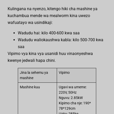
Kulingana na nyenzo, kitengo hiki cha mashine ya
kuchambua mende wa mealworm kina uwezo
wafuatayo wa usindikaji:
Wadudu hai: kilo 400-600 kwa saa
Wadudu waliokaushwa kabla: kilo 500-700 kwa
saa
Vipimo vya kina vya usanidi huu vinaonyeshwa
kwenye jedwali hapa chini.
Jina la sehemu ya
Vipimo
mashine
Mashine kuu
Ugavi wa umeme:
220V, 50Hz
Nguvu: 2.85kW
Kipimo cha nje: 190*
78*129cm
Uzito: 285kg