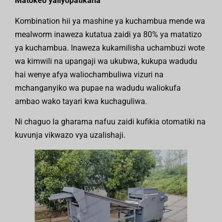
Matokeo yaliyopatikana
Kombination hii ya mashine ya kuchambua mende wa
mealworm inaweza kutatua zaidi ya 80% ya matatizo
ya kuchambua. Inaweza kukamilisha uchambuzi wote
wa kimwili na upangaji wa ukubwa, kukupa wadudu
hai wenye afya waliochambuliwa vizuri na
mchanganyiko wa pupae na wadudu waliokufa
ambao wako tayari kwa kuchaguliwa.
Ni chaguo la gharama nafuu zaidi kufikia otomatiki na
kuvunja vikwazo vya uzalishaji.