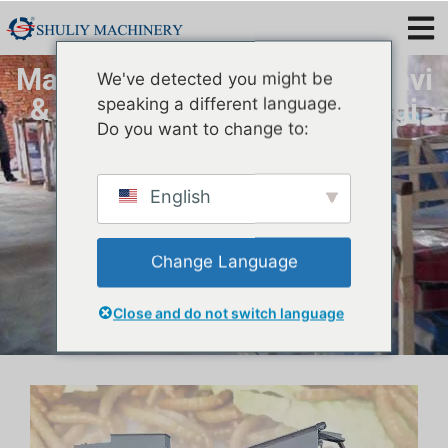
Mashine ya Kuchambua Viwavi
We've detected you might be
& Kitengo cha Kipanga Rangi
speaking a different language.
Do you want to change to:
English
Change Language
Close and do not switch language