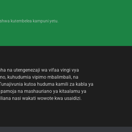
ishwa kutembelea kampuni yetu.
Whatsapp
Email
Wechat
ha na utengenezaji wa vifaa vingi vya
Chat
no, kuhudumia vipimo mbalimbali, na
Tunajivunia kutoa huduma kamili za kabla ya
pamoja na mashauriano ya kitaalamu ya
iliana nasi wakati wowote kwa usaidizi.