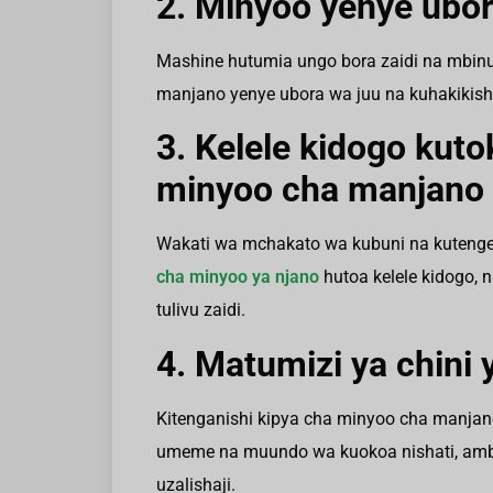
2. Minyoo yenye ubor
Mashine hutumia ungo bora zaidi na mbin
manjano yenye ubora wa juu na kuhakikisha
3. Kelele kidogo kuto
minyoo cha manjano
Wakati wa mchakato wa kubuni na kutengen
cha minyoo ya njano
hutoa kelele kidogo,
tulivu zaidi.
4. Matumizi ya chini 
Kitenganishi kipya cha minyoo cha manjano 
umeme na muundo wa kuokoa nishati, amb
uzalishaji.