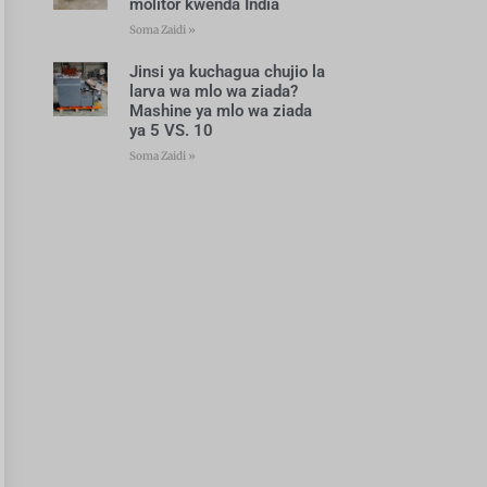
molitor kwenda India
Soma Zaidi »
Jinsi ya kuchagua chujio la
larva wa mlo wa ziada?
Mashine ya mlo wa ziada
ya 5 VS. 10
Soma Zaidi »