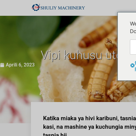
We
Do
Vipi kuhusu utend
Aprili 6, 2023
Katika miaka ya hivi karibuni, tasn
kasi, na mashine ya kuchungia mi
tasnia hii.