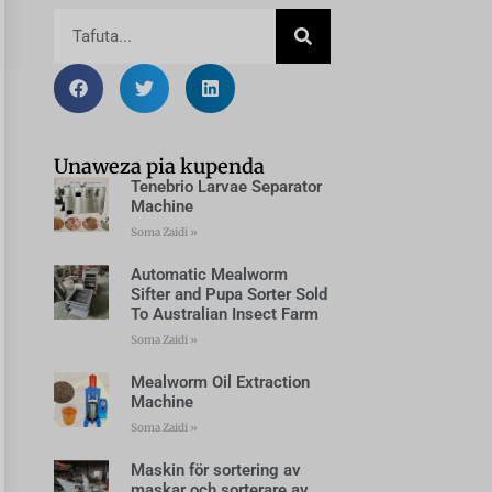
Unaweza pia kupenda
Tenebrio Larvae Separator
Machine
Soma Zaidi »
Automatic Mealworm
Sifter and Pupa Sorter Sold
To Australian Insect Farm
Soma Zaidi »
Mealworm Oil Extraction
Machine
Soma Zaidi »
Maskin för sortering av
maskar och sorterare av