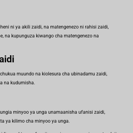
ni ni ya akili zaidi, na matengenezo ni rahisi zaidi,
ne, na kupunguza kiwango cha matengenezo na
aidi
achukua muundo na kiolesura cha ubinadamu zaidi,
ha na kudumisha.
ungia minyoo ya unga unamaanisha ufanisi zaidi,
ekta ya kilimo cha minyoo ya unga.