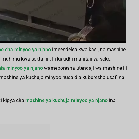
imo cha minyoo ya njano
imeendelea kwa kasi, na mashine
uhimu kwa sekta hii. Ili kukidhi mahitaji ya soko,
ia minyoo ya njano
wameboresha utendaji wa mashine ili
li mashine ya kuchuja minyoo husaidia kuboresha usafi na
i kipya cha
mashine ya kuchuja minyoo ya njano
ina