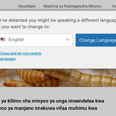
Nyumbani
Mashine ya Kutenganisha Minyoo
Ha
've detected you might be speaking a different langua
 you want to change to:
English
Change Languag
aji wa kitenganishi cha 
Close and do not switch
language
ia ya kilimo cha minyoo ya unga imeendelea kwa
nyoo ya manjano imekuwa vifaa muhimu kwa