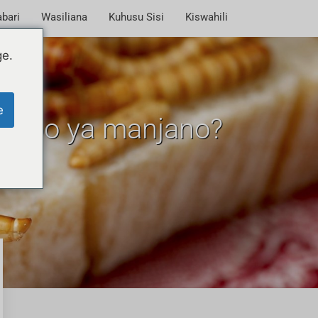
bari
Wasiliana
Kuhusu Sisi
Kiswahili
ge.
e
minyoo ya manjano?