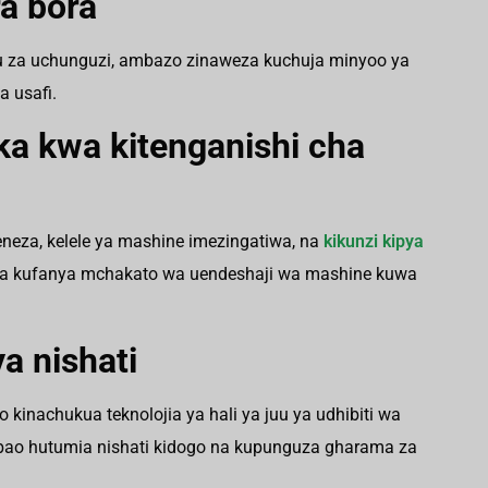
a bora
u za uchunguzi, ambazo zinaweza kuchuja minyoo ya
 usafi.
ka kwa kitenganishi cha
eza, kelele ya mashine imezingatiwa, na
kikunzi kipya
 na kufanya mchakato wa uendeshaji wa mashine kuwa
ya nishati
kinachukua teknolojia ya hali ya juu ya udhibiti wa
ao hutumia nishati kidogo na kupunguza gharama za