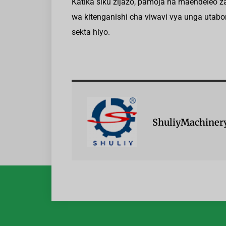
Katika siku zijazo, pamoja na maendeleo za
wa kitenganishi cha viwavi vya unga utabo
sekta hiyo.
ShuliyMachiner