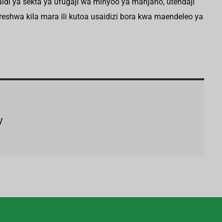
idi ya sekta ya ufugaji wa minyoo ya manjano, utendaji
reshwa kila mara ili kutoa usaidizi bora kwa maendeleo ya
y