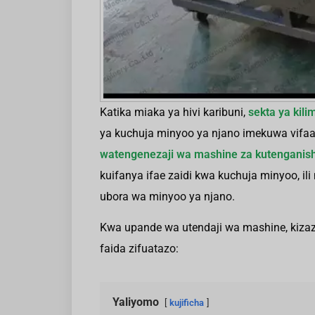
Katika miaka ya hivi karibuni,
sekta ya kil
ya kuchuja minyoo ya njano imekuwa vifaa m
watengenezaji wa mashine za kutenganish
kuifanya ifae zaidi kwa kuchuja minyoo, i
ubora wa minyoo ya njano.
Kwa upande wa utendaji wa mashine, kizaz
faida zifuatazo:
Yaliyomo
kujificha