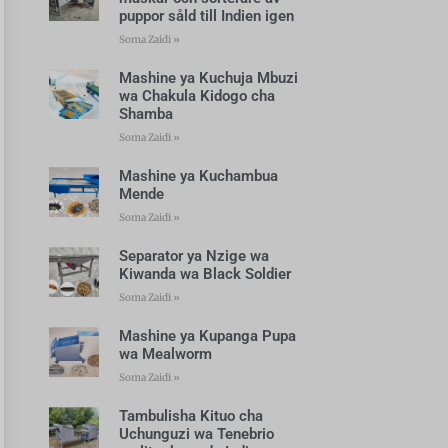
puppor såld till Indien igen
Soma Zaidi »
Mashine ya Kuchuja Mbuzi
wa Chakula Kidogo cha
Shamba
Soma Zaidi »
Mashine ya Kuchambua
Mende
Soma Zaidi »
Separator ya Nzige wa
Kiwanda wa Black Soldier
Soma Zaidi »
Mashine ya Kupanga Pupa
wa Mealworm
Soma Zaidi »
Tambulisha Kituo cha
Uchunguzi wa Tenebrio