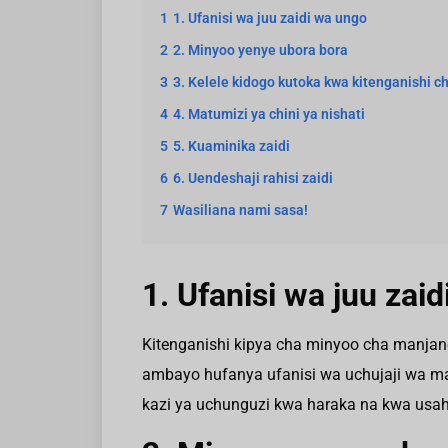
1
1. Ufanisi wa juu zaidi wa ungo
2
2. Minyoo yenye ubora bora
3
3. Kelele kidogo kutoka kwa kitenganishi 
4
4. Matumizi ya chini ya nishati
5
5. Kuaminika zaidi
6
6. Uendeshaji rahisi zaidi
7
Wasiliana nami sasa!
1. Ufanisi wa juu zai
Kitenganishi kipya cha minyoo cha manjano
ambayo hufanya ufanisi wa uchujaji wa m
kazi ya uchunguzi kwa haraka na kwa usahi