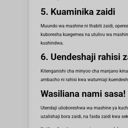
5. Kuaminika zaidi
Muundo wa mashine ni thabiti zaidi, opereshe
kuboresha kuegemea na utulivu wa mashi
kushindwa.
6. Uendeshaji rahisi z
Kitenganishi cha minyoo cha manjano kin
ambacho ni rahisi kwa watumiaji kuendes
Wasiliana nami sasa!
Utendaji ulioboreshwa wa mashine ya kuch
uzalishaji bora zaidi, na faida zaidi kwa s