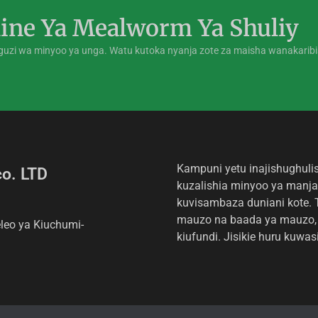
ine Ya Mealworm Ya Shuliy
nguzi wa minyoo ya unga. Watu kutoka nyanja zote za maisha wanakarib
Kampuni yetu inajishughulis
o. LTD
kuzalishia minyoo ya manja
kuvisambaza duniani kote. 
mauzo na baada ya mauzo, 
leo ya Kiuchumi-
kiufundi. Jisikie huru kuwas