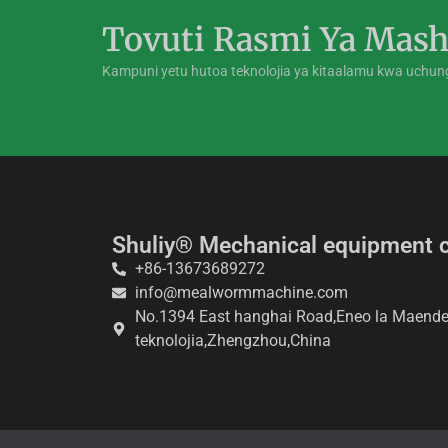
Tovuti Rasmi Ya Mash
Kampuni yetu hutoa teknolojia ya kitaalamu kwa uchu
Shuliy® Mechanical equipment c
+86-13673689272
info@mealwormmachine.com
No.1394 East hanghai Road,Eneo la Maende
teknolojia,Zhengzhou,China