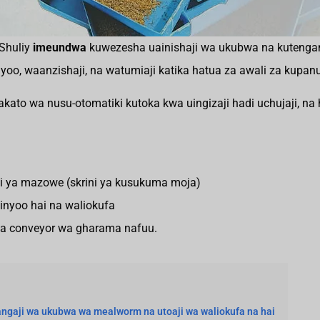
Shuliy
imeundwa
kuwezesha uainishaji wa ukubwa na kutengan
o, waanzishaji, na watumiaji katika hatua za awali za kupan
akato wa nusu-otomatiki kutoka kwa uingizaji hadi uchujaji, na
i ya mazowe (skrini ya kusukuma moja)
inyoo hai na waliokufa
a conveyor wa gharama nafuu.
upangaji wa ukubwa wa mealworm na utoaji wa waliokufa na hai