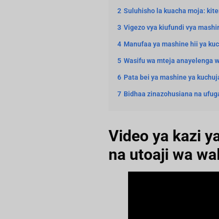
2
Suluhisho la kuacha moja: ki
3
Vigezo vya kiufundi vya mash
4
Manufaa ya mashine hii ya ku
5
Wasifu wa mteja anayelenga w
6
Pata bei ya mashine ya kuchuj
7
Bidhaa zinazohusiana na ufug
Video ya kazi 
na utoaji wa wa