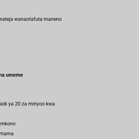
 wateja wanaotafuta maneno
 cha umeme
zaidi ya 20 za minyoo kwa
a mkono
simama