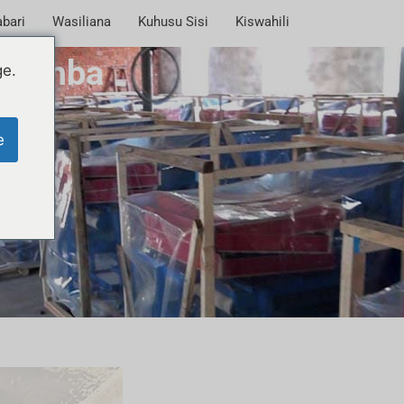
bari
Wasiliana
Kuhusu Sisi
Kiswahili
 Shamba
ge.
e