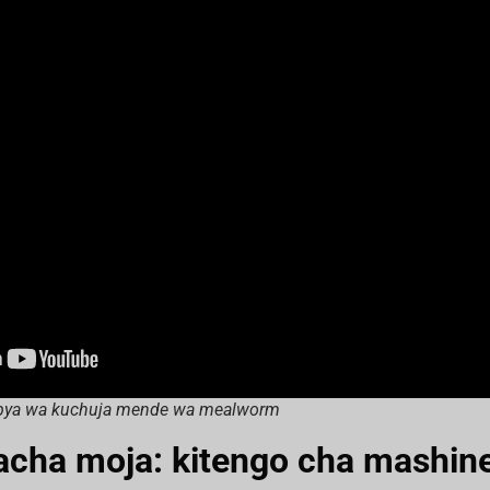
pya wa kuchuja mende wa mealworm
acha moja: kitengo cha mashin