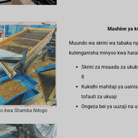
Mashine ya k
Muundo wa skrini wa tabaka ny
kutenganisha minyoo kwa har
Skrini za msaada za ukubwa
8
Kukidhi mahitaji ya uaini
tofauti za ukuaji
Ongeza bei ya uuzaji na u
yoo kwa Shamba Ndogo