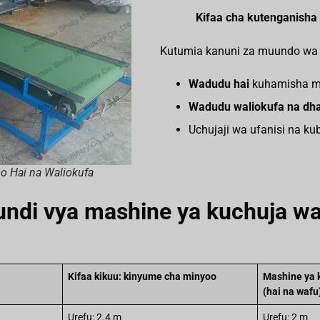
Kifaa cha kutenganisha
Kutumia kanuni za muundo wa 
Wadudu hai
kuhamisha mb
Wadudu waliokufa na dha
Uchujaji wa ufanisi na k
o Hai na Waliokufa
fundi vya mashine ya kuchuja 
Kifaa kikuu: kinyume cha minyoo
Mashine ya 
(hai na wafu
Urefu: 2.4 m
Urefu: 2 m