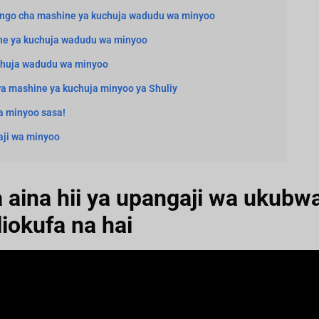
tengo cha mashine ya kuchuja wadudu wa minyoo
ine ya kuchuja wadudu wa minyoo
chuja wadudu wa minyoo
a mashine ya kuchuja minyoo ya Shuliy
a minyoo sasa!
aji wa minyoo
ya aina hii ya upangaji wa uku
liokufa na hai