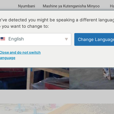
Nyumbani
Mashine ya Kutenganisha Minyoo
Ha
i wa Chakula Kidogo cha
've detected you might be speaking a different langua
 you want to change to:
English
Change Languag
Close and do not switch
language