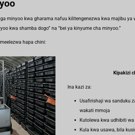
yoo
anga minyoo kwa gharama nafuu kilitengenezwa kwa majibu ya
yoo kwa shamba dogo” na “bei ya kinyume cha minyoo.”
meelezwa hapa chini:
Kipakizi
Ina kazi za:
Usafirishaji wa sanduku 
wakati mmoja
Kutolewa kwa udhibiti w
Kula kwa usawa, bila ku