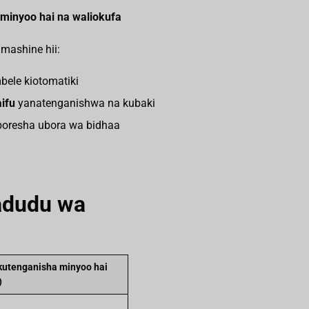
 minyoo hai na waliokufa
mashine hii:
ele kiotomatiki
ifu
yanatenganishwa na kubaki
uboresha ubora wa bidhaa
wadudu wa
kutenganisha minyoo hai
)