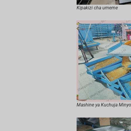
Kipakizi cha umeme
Mashine ya Kuchuja Min