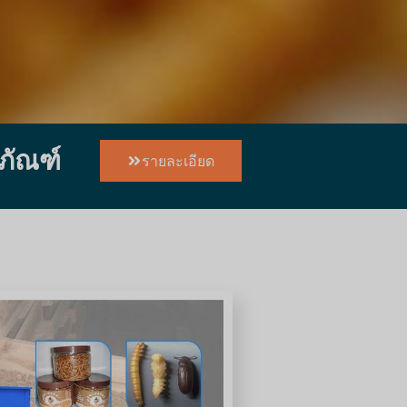
คภัณฑ์
รายละเอียด