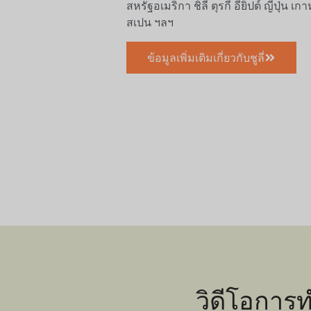
สหรัฐอเมริกา ชิลี ตุรกี อียิปต์ ญี่ปุ่น เก
สเปน ฯลฯ
ข้อมูลเพิ่มเติมเกี่ยวกับชูลี่
วิดีโอการท