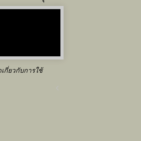
งพวกเขามีความเป็น
มีการสั่งซื้อเครื่องจัก