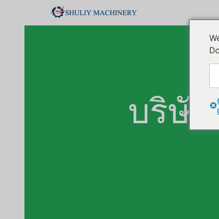
We
Do
บริษั