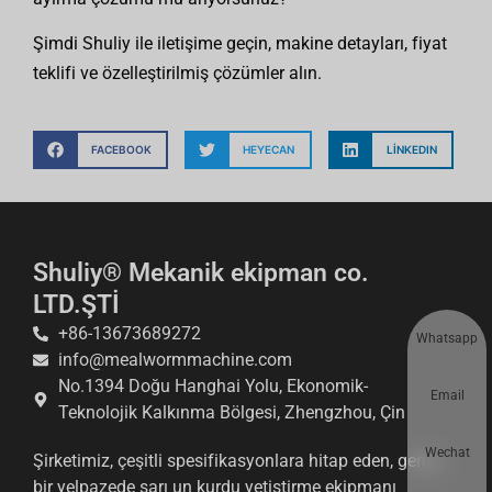
Şimdi Shuliy ile iletişime geçin, makine detayları, fiyat
teklifi ve özelleştirilmiş çözümler alın.
FACEBOOK
HEYECAN
LINKEDIN
Shuliy® Mekanik ekipman co.
LTD.ŞTİ
+86-13673689272
Whatsapp
info@mealwormmachine.com
No.1394 Doğu Hanghai Yolu, Ekonomik-
Email
Teknolojik Kalkınma Bölgesi, Zhengzhou, Çin
Wechat
Şirketimiz, çeşitli spesifikasyonlara hitap eden, geniş
bir yelpazede sarı un kurdu yetiştirme ekipmanı