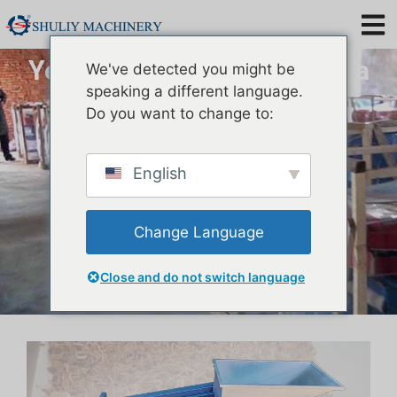
Yemlik Böcek Pupa Sıralama
We've detected you might be
Makinesi
speaking a different language.
Do you want to change to:
English
Change Language
Close and do not switch language