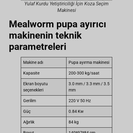
Yulaf Kurdu Yetiştiriciliği İçin Koza Seçim
Makinesi
Mealworm pupa ayırıcı
makinenin teknik
parametreleri
Makine adı
Pupa ayırma makinesi
Kapasite
200-300 kg/saat
Ekran boyutu
3.0 mm / 3.3 mm / 3.5
seçenekleri
mm
Gerilim
220 V 50 Hz
Güç
0.84 Kw
Ağırlık
84 kg
Boyut
140*97*84 cm