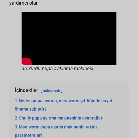
yardımcı olur.
un kurdu pupa ayıklama makinesi
İçindekiler
saklamak
1
Neden pupa ayırma, mealworm çiftliğinde hayati
öneme sahiptir?
2
Shuliy pupa ayırma makinesinin avantajları
3
Mealworm pupa ayırıcı makinenin teknik
parametreleri