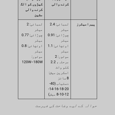
کرنے والی
کیڑوں کو الگ
کرنے والی
مشین
پیرامیٹرز
لمبائی: 2.4
لمبائی: 2
میٹر
میٹر
چوڑائی: 0.91
چوڑائی: 0.77
میٹر
میٹر
اونچائی: 1.1
اونچائی: 0.8
میٹر
میٹر
موتور: 2
موتور:
مرحلہ، 2.2
120W–180W
کلو واٹ
اسکرین میش:
8 سائز
دستیاب (40-
20-18-16-14-
12-10-8 میش)
حوالہ کے لیے وضاحت کی فہرست