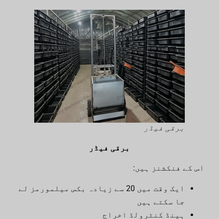
برقی فیڈر
برقی فیڈر
اس کے فنکشنز ہیں:
ایک وقت میں 20 سے زیادہ بکس میلمورمز لے
جا سکتے ہیں
ہینڈ کنٹرولڈ اخراج