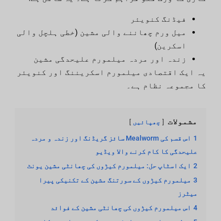
فیڈنگ کنویئر
میل ورم چھاننے والی مشین (خطی ہلچل والی
اسکرین)
زندہ اور مردہ میلمورم علیحدگی مشین
یہ ایک اقتصادی میلمورم اسکریننگ اور کنویئر
کا مجموعہ نظام ہے۔
مشمولات
چھپائیں
1
اس قسم کی Mealworm سائز گریڈنگ اور زندہ و مردہ
علیحدگی کا کام کرنے والا ویڈیو
2
ایک اسٹاپ حل: میلمورم کیڑوں کی چھانٹی مشین یونٹ
3
میلمورم کیڑوں کے سورتنگ مشین کے تکنیکی پیرا
میٹرز
4
اس میلمورم کیڑوں کی چھانٹی مشین کے فوائد