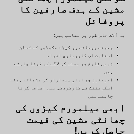
مشین کے ہدف صارفین کا
پروفائل
یہ آلات خاص طور پر مناسب ہیں:
چھوٹے پیمانے پر کیڑے مکوڑوں کے کسان
اسٹارٹ اپ کاروباری افراد
زرعی فارم جو محنت کی لاگت کم کرنا چاہتے
ہیں
آپریٹرز جو اپنی پیداوار کو بڑھاتے ہوئے
اسکریننگ کی کارکردگی میں اضافہ کرنا
چاہتے ہیں
ابھی میلمورم کیڑوں کی
چھانٹی مشین کی قیمت
حاصل کریں!