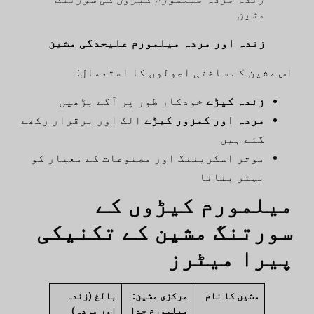
مشین
زندہ اور مردہ میلمورم علیحدگی مشین
اس مشین کے ساختی اصولوں کا استعمال:
زندہ کیڑے
خودکار طور پر آگے بڑھیں
مردہ اور کمزور کیڑے
الگ اور برقرار رکھے
گئے ہیں
موثر اسکریننگ اور مصنوعات کے معیار کو
بہتر بنانا
میلمورم کیڑوں کے
سورتنگ مشین کے تکنیکی
پیرا میٹرز
مشین کا نام
مرکزی مشین:
بالغ (زندہ
میلمورم جدا
اور مردہ)