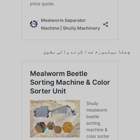
چھٹا میلمورم جدا کرنے والی مشین