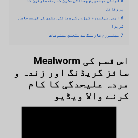
5
شولئی میلمورم چھانٹی مشین کے ہدف صارفین کا
پروفائل
6
ابھی میلمورم کیڑوں کی چھانٹی مشین کی قیمت حاصل
کریں!
7
میلمورم فارمنگ سے متعلق مصنوعات
اس قسم کی Mealworm
سائز گریڈنگ اور زندہ و
مردہ علیحدگی کا کام
کرنے والا ویڈیو