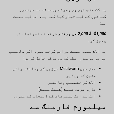
یہ کٹ خاص طور پر چھوٹے پیمانے کے میلمور
کسانوں کے لیے تیار کیا گیا ہے، اس لیے قیمت
ہے:
$1,000- $ 2,000 فی یونٹ،
شپنگ کے اخراجات کو
چھوڑ کر
۔
یہ آلات عمدہ قیمت فراہم کرتے ہیں۔ اگر دلچسپی
ہو تو ہم سے رابطہ کریں تاکہ حاصل کریں:
عمل میں Mealworm کیڑوں کو چھاننے والی
مشین کا ویڈیو
آلات کی تفصیلی وضاحتیں
تازہ ترین قیمت (شپنگ سمیت)
ایک سے ایک مصنوعات کے انتخاب کے مشورہ
میلمورم فارمنگ سے