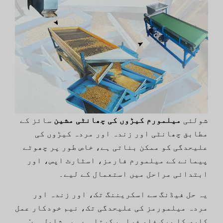
شولئی
میلمورم کیڑوں کی چھانٹی مشین
سائز کے
مطابق چھانٹی اور زندہ اور مردہ کیڑوں کی
علیحدگی کو ممکن بناتی ہے، خاص طور پر چھوٹے
پیمانے کے میلمورم فارمز، اسٹارٹ اپس، اور
ابتدائی مراحل میں استعمال کے لیے۔
یہ حل فیڈنگ سے اسکریننگ تک، اور زندہ اور
مردہ میلمورمز کی علیحدگی تک، نیم خودکار عمل
کاری کا ورک فلو فراہم کرتا ہے۔ یہ شامل ہے: