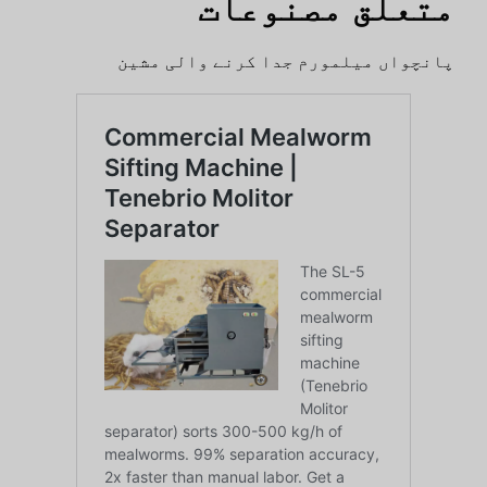
متعلق مصنوعات
پانچواں میلمورم جدا کرنے والی مشین