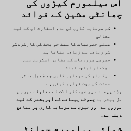
اس میلمورم کیڑوں کی
چھانٹی مشین کے فوائد
کم سرمایہ کاری کی حد، اسٹارٹ اپ کے لیے
مثالی
عملی خصوصیات کا سیٹ جو بجٹ کی کارکردگی
کو زیادہ سے زیادہ بناتا ہے
خصوصی ضروریات کے مطابق اسکرین میں
لچکدار ایڈجسٹمنٹ
ایک بار کی سرمایہ کاری جو طویل مدتی
محنت کی بچت فراہم کرتی ہے
بڑے پیمانے پر خودکار آلات کے مقابلے میں، یہ
حل بہتر ہے
چھوٹے پیمانے کے آپریشنز کے لیے
موزوں ہے اور تیزی سے سرمایہ کاری پر منافع
دیتا ہے
۔
شولئی میلمورم چھانٹی