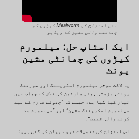
نئی امتزاج کی Mealworm کیڑوں کو
چھاننے والی مشین کا ویڈیو
ایک اسٹاپ حل: میلمورم
کیڑوں کی چھانٹی مشین
یونٹ
یہ لاگت مؤثر میلمورم اسکریننگ اور سورتنگ
یونٹ، بڑھتی ہوئی صارفین کی تلاش کے جواب میں
تیار کیا گیا ہے، جیسے کہ “چھوٹے فارم کے لیے
میلمورم اسکریننگ مشین” اور “میلمورم جدا
کرنے والی قیمت”۔
اس امتزاج کی تفصیلات نیچے بیان کی گئی ہیں: