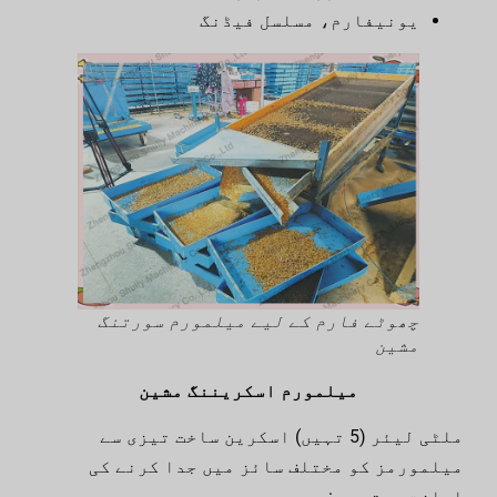
یونیفارم، مسلسل فیڈنگ
چھوٹے فارم کے لیے میلمورم سورتنگ
مشین
میلمورم اسکریننگ مشین
ملٹی لیئر (5 تہیں) اسکرین ساخت تیزی سے
میلمورمز کو مختلف سائز میں جدا کرنے کی
اجازت دیتی ہے: