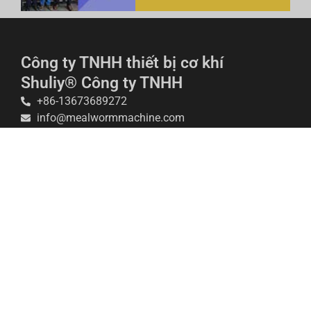
Công ty TNHH thiết bị cơ khí
Shuliy® Công ty TNHH
+86-13673689272
info@mealwormmachine.com
Số 1394 Đường Đông hanghai, Khu phát triển
kinh tế-công nghệ, Trừng Châu, Trung Quốc
Công ty chúng tôi chuyên sản xuất nhiều loại thiết bị
chăn nuôi giun vàng, đáp ứng các thông số kỹ thuật
khác nhau và phân phối chúng trên toàn cầu. Chúng
tôi tự hào cung cấp các dịch vụ trước và sau bán hàng
toàn diện, cùng với tư vấn kỹ thuật chuyên môn. Hãy
liên hệ với chúng tôi bất cứ lúc nào để được hỗ trợ.