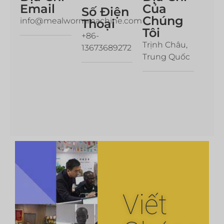
Email
Của
Số Điện
Chúng
info@mealwormmachine.com
Thoại
Tôi
+86-
Trịnh Châu,
13673689272
Trung Quốc
Viết