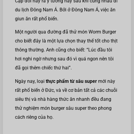
Cặp đôi nảy ra ý tưởng này sau khi cùng nhau đi
du lịch Đông Nam Á. Bởi ở Đông Nam Á, việc ăn
giun ăn rất phổ biến.
Một người qua đường đã thử món Worm Burger
cho biết đây là một lựa chọn thay thế tốt cho thịt
thông thường. Anh cũng cho biết: “Lúc đầu tôi
hơi nghi ngờ nhưng sau đó vì quá ngon nên tôi
đã gọi thêm chiếc thứ hai”.
Ngày nay, loại
thực phẩm từ sâu super
mới này
rất phổ biến ở Đức, và về cơ bản tất cả các chuỗi
siêu thị và nhà hàng thức ăn nhanh đều đang
thử nghiệm món burger sâu super theo phong
cách riêng của họ.