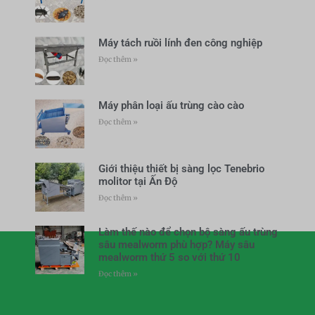
Máy tách ruồi lính đen công nghiệp
Đọc thêm »
Máy phân loại ấu trùng cào cào
Đọc thêm »
Giới thiệu thiết bị sàng lọc Tenebrio
molitor tại Ấn Độ
Đọc thêm »
Làm thế nào để chọn bộ sàng ấu trùng
sâu mealworm phù hợp? Máy sâu
mealworm thứ 5 so với thứ 10
Đọc thêm »