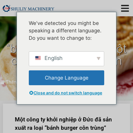
We've detected you might be
speaking a different language.
Siêu thị Đức ra mắt
Do you want to change to:
“burger giun ăn”——Một
cách mới để chế biến
English
thức ăn từ giun ăn
Change Language
Thán 2 28, 2020
Close and do not switch language
Một công ty khởi nghiệp ở Đức đã sản
xuất ra loại “bánh burger côn trùng”