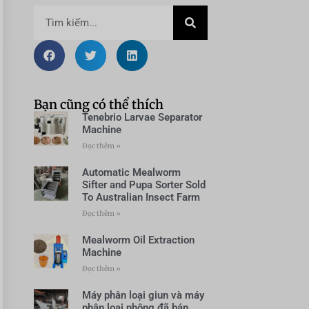
Bạn cũng có thể thích
Tenebrio Larvae Separator
Machine
Đọc thêm »
Automatic Mealworm
Sifter and Pupa Sorter Sold
To Australian Insect Farm
Đọc thêm »
Mealworm Oil Extraction
Machine
Đọc thêm »
Máy phân loại giun và máy
phân loại nhộng đã bán