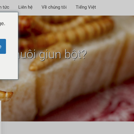
n tức
Liên hệ
Về chúng tôi
Tiếng Việt
ge.
e
ch nuôi giun bột?