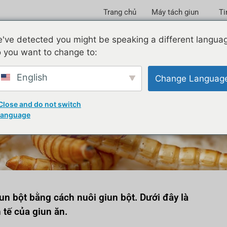
Trang chủ
Máy tách giun
Ti
've detected you might be speaking a different langua
 you want to change to:
English
Change Languag
i ích của sâu bột bằng cá
Close and do not switch
language
iun bột bằng cách nuôi giun bột. Dưới đây là
h tế của giun ăn.