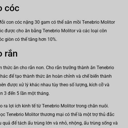
o cóc
 Mỗi con cóc nặng 30 gam có thể săn mồi Tenebrio Molitor
óc được cho ăn bằng Tenebrio Molitor và các loại côn
óc giòn có thể tăng hơn 10%.
o rắn
m thức ăn cho rắn non. Cho rắn trưởng thành ăn Tenebrio
 khác để tạo thành thức ăn hoàn chỉnh và chế biến thành
ên được xử lý khác nhau tùy theo số lượng, kích cỡ và
n 3 đến 5 lần một tháng.
ra lợi ích kinh tế từ Tenebrio Molitor trong chăn nuôi.
 lọc Tenebrio Molitor thương mại có thể là một trợ thủ đắc
u quả để tách ấu trùng lớn và nhỏ, nhộng, ấu trùng sống và