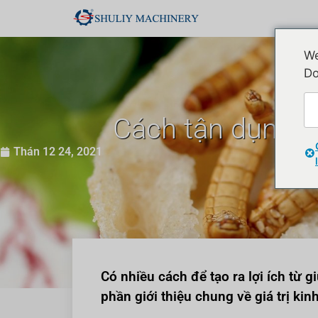
We
Do
Cách tận dụng lợ
Thán 12 24, 2021
Có nhiều cách để tạo ra lợi ích từ g
phần giới thiệu chung về giá trị kin