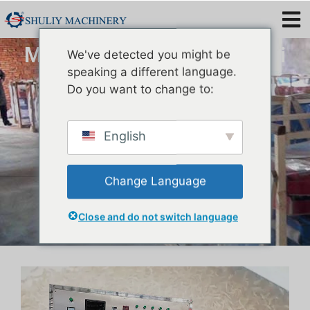
Máy sấy giun ăn | Máy sấy vi
We've detected you might be
sóng
speaking a different language.
Do you want to change to:
English
Change Language
Close and do not switch language