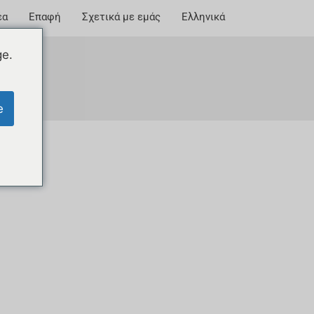
έα
Επαφή
Σχετικά με εμάς
Ελληνικά
ge.
e