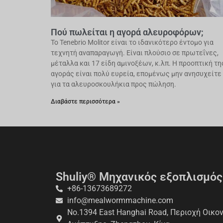
Πού πωλείται η αγορά αλευροφόρων;
Το Tenebrio Molitor είναι το ιδανικότερο έντομο για
τεχνητή αναπαραγωγή. Είναι πλούσιο σε πρωτεΐνες,
μέταλλα και 17 είδη αμινοξέων, κ.λπ. Η προοπτική τη
αγοράς είναι πολύ ευρεία, επομένως μην ανησυχείτε
για τα αλευροσκουλήκια προς πώληση.
Διαβάστε περισσότερα »
Shuliy® Μηχανικός εξοπλισμός 
+86-13673689272
info@mealwormmachine.com
No.1394 East Hanghai Road, Περιοχή Οικο