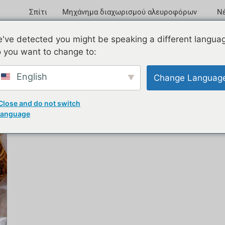
Σπίτι
Μηχάνημα διαχωρισμού αλευροφόρων
Ν
've detected you might be speaking a different langua
 you want to change to:
23
English
Change Languag
Close and do not switch
language