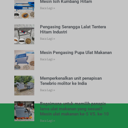
Mesin Isih Kumbang Hitam
Baca Lagi »
Pengasing Serangga Lalat Tentera
Hitam Industri
Baca Lagi »
Mesin Pengasing Pupa Ulat Makanan
Baca Lagi »
Memperkenalkan unit penapisan
Tenebrio molitor ke India
Baca Lagi »
Bagaimana untuk memilih penapis
larva ulat makanan yang sesuai?
Mesin ulat makanan ke-5 VS. ke-10
Baca Lagi »