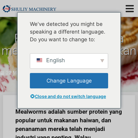
We've detected you might be
speaking a different language.
Bagaimanakah anda
Do you want to change to:
menyusun cacing makan
daripada substrat?
English
22 Mac 2023
Change Language
Close and do not switch language
Mealworms adalah sumber protein yang
popular untuk makanan haiwan, dan
penanaman mereka telah menjadi
industri yang penting. Walau