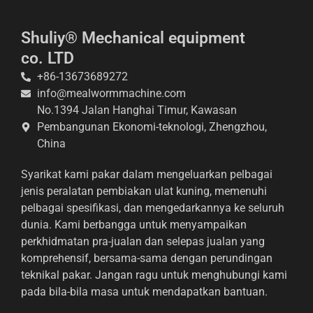
Shuliy® Mechanical equipment
co. LTD
+86-13673689272
info@mealwormmachine.com
No.1394 Jalan Hanghai Timur, Kawasan
Whatsapp
Pembangunan Ekonomi-teknologi, Zhengzhou,
China
Email
Syarikat kami pakar dalam mengeluarkan pelbagai
Wechat
jenis peralatan pembiakan ulat kuning, memenuhi
pelbagai spesifikasi, dan mengedarkannya ke seluruh
Chat
dunia. Kami berbangga untuk menyampaikan
perkhidmatan pra-jualan dan selepas jualan yang
komprehensif, bersama-sama dengan perundingan
teknikal pakar. Jangan ragu untuk menghubungi kami
pada bila-bila masa untuk mendapatkan bantuan.