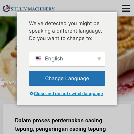
We've detected you might be
speaking a different language.
Mengapa perlu
Do you want to change to:
pengeringan cacing
dalam penternakan
English
cacing serangga?
Change Language
16 Mei 2024
Close and do not switch language
Dalam proses penternakan cacing
tepung, pengeringan cacing tepung