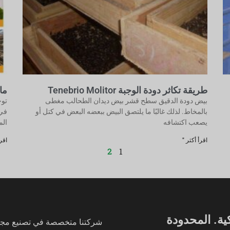
طريقة تكاثر دودة الوجبة Tenebrio Molitor
ما
بيض دودة الدقيق سطح قشر بيض ديدان الطحالب مغطى
توج
بالمخاط. لذلك غالبًا ما يلتصق البيض ببعضه البعض في كتل أو
في 
يصعب اكتشافه
الم
اقرأ أكثر "
اقرأ
2
1
شركتنا متخصصة في تصنيع مجمو