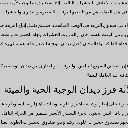
حشرات، الأعلاف، الحشرات البالغة، إلخ. تخضع دودة الوجبة لأربعة متغ
ي هذه العملية هي مرحلة نمو اليرقات الصغيرة والعذارى والحشرات ا
ء في صندوق التربية في الوقت المناسب، فسيتم تقليل إنتاج التربية في
عض. وفي الوقت نفسه، فإن إزالة روث الحشرات وجلد الحشرات والطعا
دام الطاقة. ولذلك فإن فصل ديدان الوجبة الصفراء له أهمية كبيرة في 
فإن الفحص السريع للبالغين، واليرقات، والعذارى من ديدان الوجبة ي
افة اليد العاملة للعمال.
ة فرز ديدان الوجبة الحية والميتة
فراء على إطار، وشاشة اهتزاز علوية، وشاشة اهتزاز سفلية، ودلو ح
زام ناقل اثنين. يحتوي الجزء السفلي الأيسر السفلي من الحزام الناقل
مجهز بصندوق حشرات علوي، ويتم وضع صندوق الحشرات العلوي أيضًا 