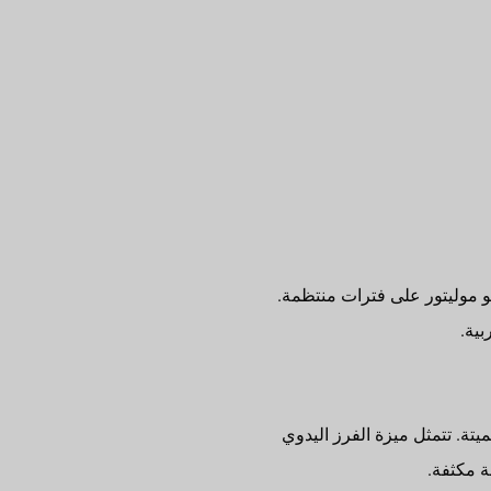
يو موليتور على فترات منتظمة.
بية.
تة. تتمثل ميزة الفرز اليدوي
ة مكثفة.