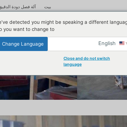
بيت
آلة فصل دودة الدقيق
ميتة
've detected you might be speaking a different langua
o you want to change to:
English
Change Language
Close and do not switch
language