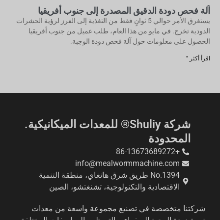
آلة فحص دودة الدقيق المصدرة إلى جنوب أفريقيا
يستغرق الأمر حوالي 5 ثوانٍ فقط من التغذية إلى الفرز لرؤية الحشرات
الدودية تخرج. في مايو من هذا العام، طلب عميل من جنوب أفريقيا
الحصول على معلومات حول آلة فحص دودة الوجبة.
اقرأ أكثر "
شركة Shuliy® للمعدات الميكانيكية.
المحدودة
+86-13673689272
info@mealwormmachine.com
No.1394 طريق شرق هانغاي، منطقة التنمية
الاقتصادية والتكنولوجية، تشنغتشو، الصين
شركتنا متخصصة في تصنيع مجموعة واسعة من معدات