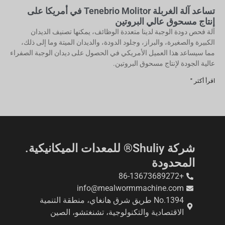
تساعد آلة الغربلة Tenebrio Molitor في أمريكا على
إنتاج مسحوق عالي البروتين
آلة فحص دودة الوجبة لدينا متعددة الوظائف، يمكنها تصنيف الديدان
الكبيرة والصغيرة، والبراز، وجلود الدودة، والديدان الميتة وما إلى ذلك،
مما سيساعد هذا العميل الأمريكي في الحصول على ديدان الوجبة الصفراء
عالية الجودة لإنتاج مسحوق البروتين.
اقرأ أكثر "
شركة Shuliy® للمعدات الميكانيكية.
المحدودة
+86-13673689272
info@mealwormmachine.com
No.1394 طريق شرق هانغاي، منطقة التنمية
الاقتصادية والتكنولوجية، تشنغتشو، الصين