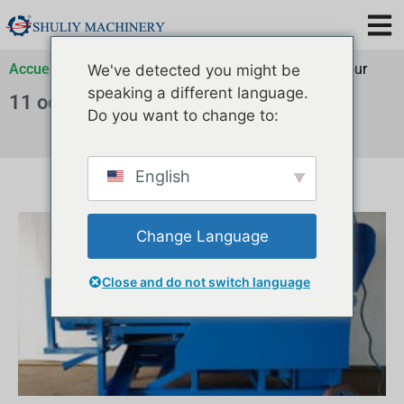
Accueil
»
Archives pour
»
Archives pour
»
Archives pour
We've detected you might be
speaking a different language.
11 octobre 2022
Do you want to change to:
English
Change Language
Close and do not switch language