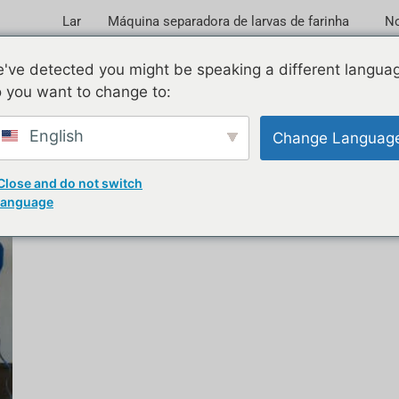
Lar
Máquina separadora de larvas de farinha
No
've detected you might be speaking a different langua
 you want to change to:
2022
English
Change Languag
Close and do not switch
language