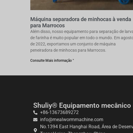
Máquina separadora de minhocas à venda
para Marrocos
Além disso, nosso equipamento para separação de larv
de farinha é muito popular em todo o mundo. Em agost
de 2022, exportamos um conjunto de máquina
peneiradora de minhocas para Marrocos.
Consulte Mais informação "
Shuliy® Equipamento mecânico 
+86-13673689272
info@mealwormmachine.com
No.1394 East Hanghai Road, Área de Desen