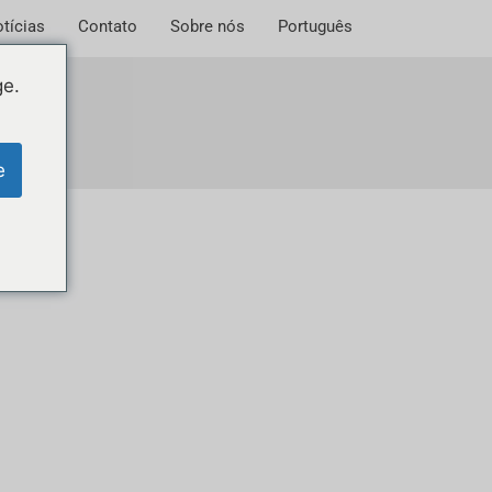
tícias
Contato
Sobre nós
Português
ge.
e