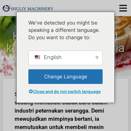
We've detected you might be
speaking a different language.
Kirimkan ayakan ulat
Do you want to change to:
kuning ke-5 ke Bulgaria
English
14 Agustus 2023
Change Language
Close and do not switch language
Seorang pengusaha dari Bulgaria
sedang memasuki babak baru dalam
industri peternakan serangga. Demi
mewujudkan mimpinya bertani, ia
memutuskan untuk membeli mesin