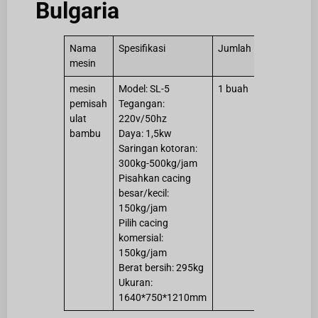
Bulgaria
Nama
Spesifikasi
Jumlah
mesin
mesin
Model: SL-5
1 buah
pemisah
Tegangan:
ulat
220v/50hz
bambu
Daya: 1,5kw
Saringan kotoran:
300kg-500kg/jam
Pisahkan cacing
besar/kecil:
150kg/jam
Pilih cacing
komersial:
150kg/jam
Berat bersih: 295kg
Ukuran:
1640*750*1210mm