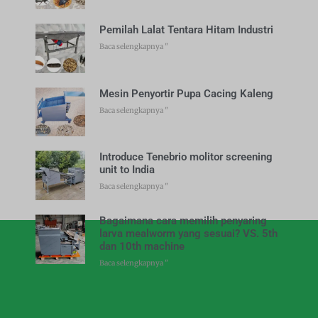
Pemilah Lalat Tentara Hitam Industri
Baca selengkapnya "
Mesin Penyortir Pupa Cacing Kaleng
Baca selengkapnya "
Introduce Tenebrio molitor screening
unit to India
Baca selengkapnya "
Bagaimana cara memilih penyaring
larva mealworm yang sesuai? VS. 5th
dan 10th machine
Baca selengkapnya "