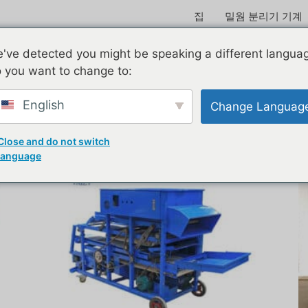
집
밀웜 분리기 기계
've detected you might be speaking a different langua
 you want to change to:
English
Change Languag
Close and do not switch
language