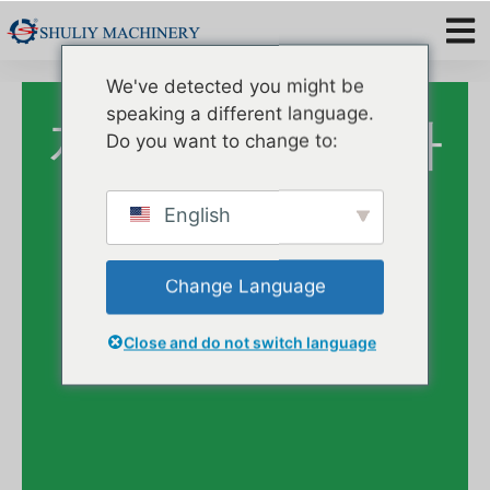
We've detected you might be
낯선 사람처럼 굴지 마세요
speaking a different language.
저희에게 연락하
Do you want to change to:
세요.
English
Change Language
Close and do not switch language