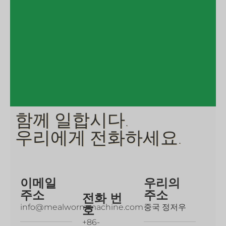
함께 일합시다.
우리에게 전화하세요.
이메일
우리의
주소
주소
전화 번
info@mealwormmachine.com
중국 정저우
호
+86-