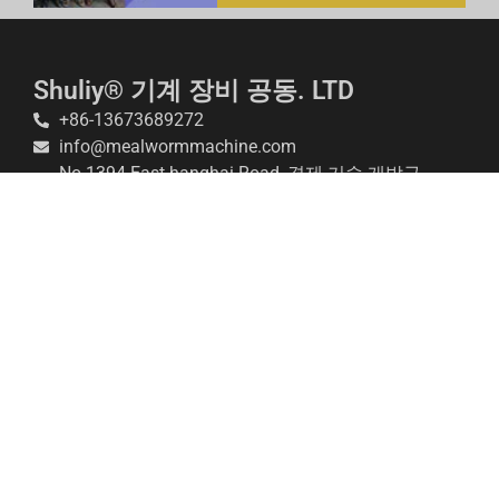
Shuliy® 기계 장비 공동. LTD
+86-13673689272
info@mealwormmachine.com
No.1394 East hanghai Road, 경제 기술 개발구,
정저우, 중국
저희 회사는 다양한 사양에 맞는 다양한 노란색 갈색거
저리 사육 장비를 전문적으로 제조하고 전 세계에 유통
합니다. 우리는 전문적인 기술 상담과 함께 포괄적인 사
전 판매 및 애프터 서비스를 제공하는 것을 자랑스럽게
생각합니다. 도움이 필요하시면 언제든지 저희에게 연
락해주세요.
Shuliy 기계 © 판권 소유