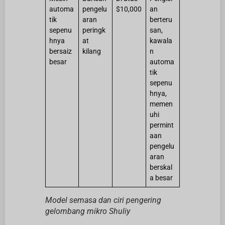
automa
pengelu
$10,000
an
tik
aran
berteru
sepenu
peringk
san,
hnya
at
kawala
bersaiz
kilang
n
besar
automa
tik
sepenu
hnya,
memen
uhi
permint
aan
pengelu
aran
berskal
a besar
Model semasa dan ciri pengering
gelombang mikro Shuliy