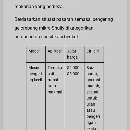
makanan yang berbeza.
Berdasarkan situasi pasaran semasa, pengering
gelombang mikro Shuliy dikategorikan
berdasarkan spesifikasi berikut:
Model
Aplikasi
Julat
Ciri-ciri
harga
Mesin
Ternaka
$2,000-
Saiz
pengeri
n di
$5,000
padat,
ng kecil
rumah
operasi
atau
mudah,
makmal
sesuai
untuk
ujian
atau
pengeri
ngan
skala