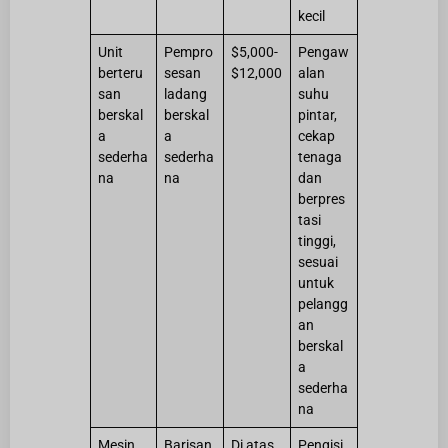
kecil
Unit
Pempro
$5,000-
Pengaw
berteru
sesan
$12,000
alan
san
ladang
suhu
berskal
berskal
pintar,
a
a
cekap
sederha
sederha
tenaga
na
na
dan
berpres
tasi
tinggi,
sesuai
untuk
pelangg
an
berskal
a
sederha
na
Mesin
Barisan
Di atas
Pengisi