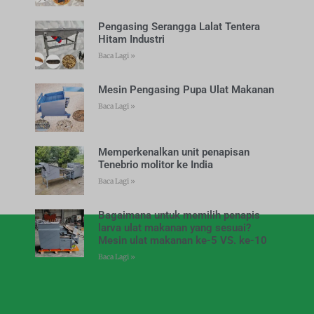
Pengasing Serangga Lalat Tentera
Hitam Industri
Baca Lagi »
Mesin Pengasing Pupa Ulat Makanan
Baca Lagi »
Memperkenalkan unit penapisan
Tenebrio molitor ke India
Baca Lagi »
Bagaimana untuk memilih penapis
larva ulat makanan yang sesuai?
Mesin ulat makanan ke-5 VS. ke-10
Baca Lagi »