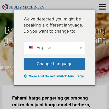
We've detected you might be
speaking a different language.
Berapa harga pengering
Do you want to change to:
gelombang mikro dalam
penternakan ulat
English
makanan?
Change Language
28 Oktober 2025
Close and do not switch language
Fahami harga pengering gelombang
mikro dan julat harga model berbeza,