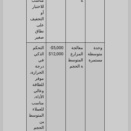
ة
مناسب
للاختبار
أو
التجفيف
على
نطاق
صغير
وحدة
معالجة
$5,000-
التحكم
متوسطة
المزارع
$12,000
الذكي
مستمرة
المتوسط
في
ة الحجم
درجة
الحرارة،
موفر
للطاقة
وعالي
الأداء،
مناسب
للعملاء
المتوسط
ين
الحجم