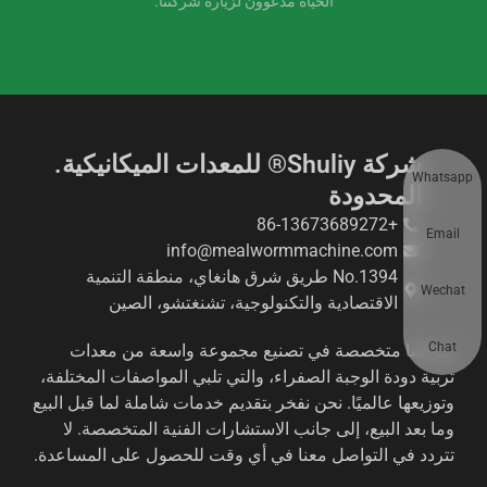
الحياة مدعوون لزيارة شركتنا.
شركة Shuliy® للمعدات الميكانيكية.
Whatsapp
المحدودة
+86-13673689272
Email
info@mealwormmachine.com
No.1394 طريق شرق هانغاي، منطقة التنمية
Wechat
الاقتصادية والتكنولوجية، تشنغتشو، الصين
Chat
شركتنا متخصصة في تصنيع مجموعة واسعة من معدات
تربية دودة الوجبة الصفراء، والتي تلبي المواصفات المختلفة،
وتوزيعها عالميًا. نحن نفخر بتقديم خدمات شاملة لما قبل البيع
وما بعد البيع، إلى جانب الاستشارات الفنية المتخصصة. لا
تتردد في التواصل معنا في أي وقت للحصول على المساعدة.