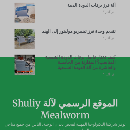
آلة فرز يرقات الدودة الدببة
اقرأ أكثر "
تقديم وحدة فرز تينيبريو موليتور إلى الهند
اقرأ أكثر "
كيف تختار فاصل يرقات الدودة الشمعية
المناسب؟ المقارنة بين الخامسة
والعاشرة من آلة الدودة الشمعية
اقرأ أكثر "
الموقع الرسمي لآلة Shuliy
Mealworm
توفر شركتنا التكنولوجيا المهنية لفحص ديدان الوجبة. الناس من جميع مناحي