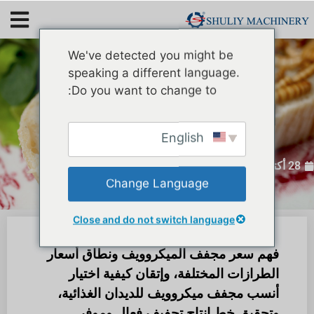
We've detected you might be
speaking a different language.
ما هو سعر مجفف
Do you want to change to:
الميكروويف في تربية
الديدان الغذائية؟
English
28 أكتوبر 2025
Change Language
Close and do not switch language
فهم سعر مجفف الميكروويف ونطاق أسعار
الطرازات المختلفة، وإتقان كيفية اختيار
أنسب مجفف ميكروويف للديدان الغذائية،
وتحقيق خط إنتاج تجفيف فعال وموفر