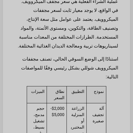
عملية الشراء الفعلية هي سعر مجفف الميكروويف.
في الواقع، لا يوجد معيار ثابت لسعر مجففات
الميكروويف. يعتمد على عوامل مثل سعة الإنتاج،
وتصنيف الطاقة، والتكوين، ومستوى الأتمتة، والمواد
المستخدمة. الطرازات المختلفة من المعدات مناسبة
لسيناريوهات تربية ومعالجة الديدان الغذائية المختلفة.
استنادًا إلى الوضع السوقي الحالي، تصنف مجففات
الميكروويف شوللي بشكل رئيسي وفقًا للمواصفات
التالية:
نموذج
التطبيق
نطاق
الميزات
السعر
آلة
الزراعة
$2,000-
حجم
تجفيف
المنزلية
$5,000
مدمج،
صغيرة
أو
تشغيل
المختبري
بسيط،