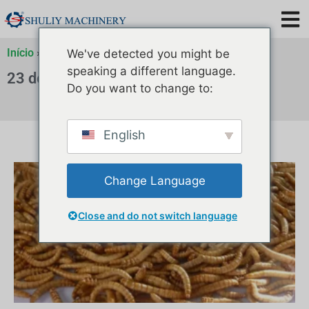
Início
»
Arquivo de
»
Arquivo de
»
Arquivo de
We've detected you might be
speaking a different language.
23 de maio de 2024
Do you want to change to:
English
Change Language
Close and do not switch language