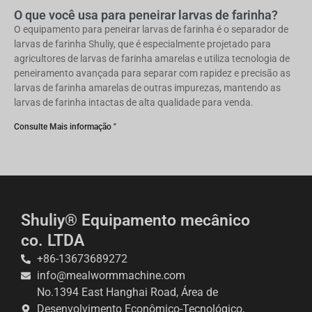
O que você usa para peneirar larvas de farinha?
O equipamento para peneirar larvas de farinha é o separador de
larvas de farinha Shuliy, que é especialmente projetado para
agricultores de larvas de farinha amarelas e utiliza tecnologia de
peneiramento avançada para separar com rapidez e precisão as
larvas de farinha amarelas de outras impurezas, mantendo as
larvas de farinha intactas de alta qualidade para venda.
Consulte Mais informação "
Shuliy® Equipamento mecânico
co. LTDA
+86-13673689272
info@mealwormmachine.com
No.1394 East Hanghai Road, Área de
Desenvolvimento Econômico-Tecnológico,