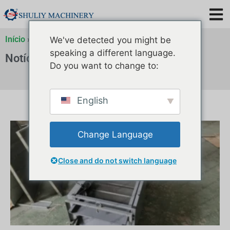
Início
»
Notícias
We've detected you might be
speaking a different language.
Notícias
Do you want to change to:
English
Change Language
Close and do not switch language