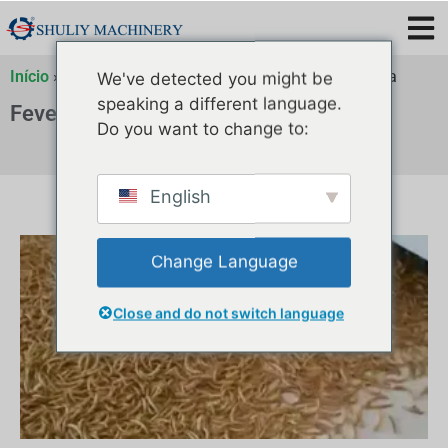
Início
»
Arquivos para
»
Arquivos para
»
Arquivos para
We've detected you might be
speaking a different language.
Fevereiro 14, 2025
Do you want to change to:
English
Change Language
Close and do not switch language