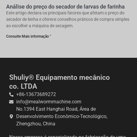
Análise do preço do secador de larvas de farinha
Este artigo declara os principais fatores que afetam o preço do
secador de lenha e oferece conselhos práticos de compra simples
ao escolher a máquina de secagem.
Consulte Mais informação "
Shuliy® Equipamento mecânico
co. LTDA
+86-13673689272
info@mealwormmachine.com
No.1394 East Hanghai Road, Área de
Desenvolvimento Econômico-Tecnológico,
Zhengzhou, China