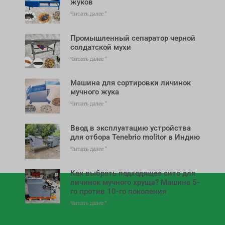
жуков
Читать далее "
Промышленный сепаратор черной
солдатской мухи
Читать далее "
Машина для сортировки личинок
мучного жука
Читать далее "
Ввод в эксплуатацию устройства
для отбора Tenebrio molitor в Индию
Читать далее "
Как выбрать подходящее сито для
личинок мучного хруща? Машина 5-
го против 10-го поколения
Читать далее "