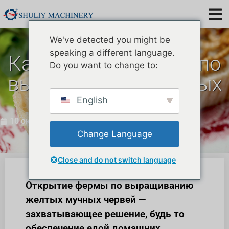
We've detected you might be
speaking a different language.
Как открыть ферму по
Do you want to change to:
выращиванию мучных
червей?
English
10 октября 2023 г.
Change Language
Close and do not switch language
Открытие фермы по выращиванию
желтых мучных червей —
захватывающее решение, будь то
обеспечение едой домашних