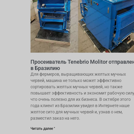
Просеиватель Tenebrio Molitor отправле
в Бразилию
Для фермеров, выращивающих желтых мучных
червей, машина не только может эффективно
сортировать желтых мучных червей, но также
повышает эффективность и экономит рабочую силу
что очень полезно для их бизнеса. В октябре этого
года клиент из Бразилии увидел в Интернете наше
желтое сито для мучных червей и, узнав о нем,
разместил заказ на него.
Читать далее "