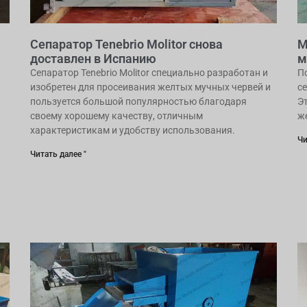
Сепаратор Tenebrio Molitor снова
М
доставлен в Испанию
м
Сепаратор Tenebrio Molitor специально разработан и
П
изобретен для просеивания желтых мучных червей и
с
пользуется большой популярностью благодаря
Э
своему хорошему качеству, отличным
ж
характеристикам и удобству использования.
Чи
Читать далее "
я