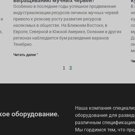
выращиванию мучных червей?
к
Особенно в последние годы успешное продвижение
В
индустриализации ресурсов личинок мучных червей
н
 и
привело к резкому росту развития ресурсов
к
насекомых в обществе. На Ближнем Востоке, в
с
я,
Европе, Северной и Южной Америке, Океании и других
м
регионах наблюдается бум разведения варанов
Д
Тенебрио.
л
м
Читать далее "
Чи
1
2
Наша компания специализ
ое оборудование.
оборудования для развед
различным спецификациям
Мы гордимся тем, что пр