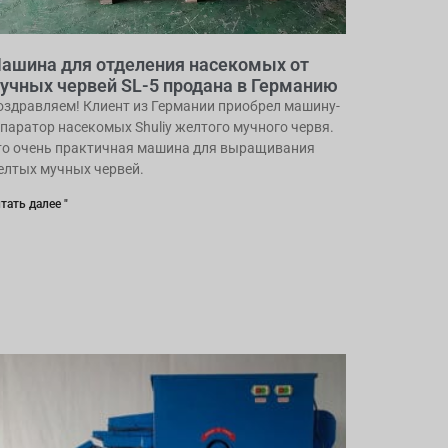
ашина для отделения насекомых от
учных червей SL-5 продана в Германию
оздравляем! Клиент из Германии приобрел машину-
епаратор насекомых Shuliy желтого мучного червя.
то очень практичная машина для выращивания
елтых мучных червей.
тать далее "