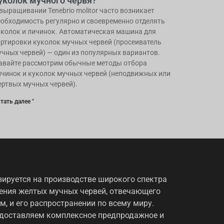
уколок мучного червя?
 выращивании Tenebrio molitor часто возникает
еобходимость регулярно и своевременно отделять
уколок и личинок. Автоматическая машина для
ортировки куколок мучных червей (просеиватель
учных червей) — один из популярных вариантов.
авайте рассмотрим обычные методы отбора
ичинок и куколок мучных червей (неподвижных или
ертвых мучных червей).
тать далее "
ируется на производстве широкого спектра
ения желтых мучных червей, отвечающего
, и его распространении по всему миру.
едоставляем комплексное предпродажное и