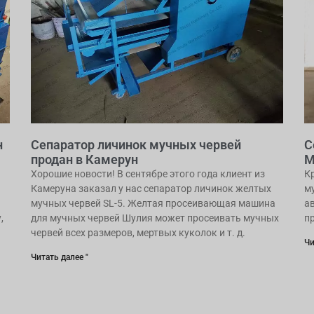
н
Сепаратор личинок мучных червей
С
продан в Камерун
М
Хорошие новости! В сентябре этого года клиент из
К
Камеруна заказал у нас сепаратор личинок желтых
м
мучных червей SL-5. Желтая просеивающая машина
а
,
для мучных червей Шулия может просеивать мучных
п
червей всех размеров, мертвых куколок и т. д.
Чи
Читать далее "