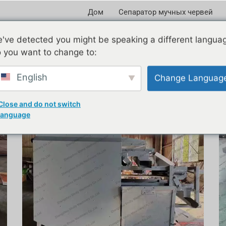
Дом
Сепаратор мучных червей
've detected you might be speaking a different langua
 you want to change to:
English
Change Languag
Close and do not switch
language