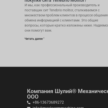
покупке сита Tenebrio Molitor?
И мы, как профессиональный производитель и
поставщик сит Tenebrio molitor, сталкиваемся с
множеством проблем клиентов в процессе общения
обмена информацией с клиентами. Это общие
вопросы, которые кратко изложены ниже. Надеемс
они помогут вам.
Читать далее "
Компания Шулий® Механическ
ООО
+86-13673689272