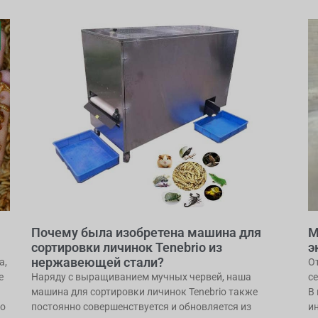
Почему была изобретена машина для
М
сортировки личинок Tenebrio из
э
нержавеющей стали?
а,
О
е
Наряду с выращиванием мучных червей, наша
с
машина для сортировки личинок Tenebrio также
В
то
постоянно совершенствуется и обновляется из
и