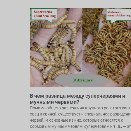
В чем разница между суперчервями и
мучными червями?
Помимо общего разведения крупного рогатого скот
овец и свиней, существует и специальное разведени
червей. И основные из них, которые относятся к
кормовым мучным червям, суперчервям и т. д., — э