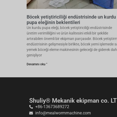
Böcek yetiştiriciliği endüstrisinde un kurdu
pupa eleğinin beklentileri
Un kurdu pupa eleği, böcek yetiştiriciliği endüstrisinde
üretim verimliliğini ve ürün kalitesini etkili bir şekilde
artırabilen önemli bir ekipman parçasıdır. Böcek yetiştir
endüstrisinin gelişmesiyle birlikte, böcek yemi işlemede s
yemek böceği eleme makinesinin geleceği de giderek da
genişliyor
Devamını oku "
Shuliy® Mekanik ekipman co. LT
+86-13673689272
info@mealwormmachine.com