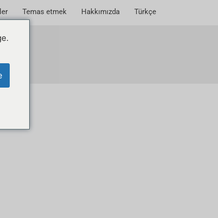
ler
Temas etmek
Hakkımızda
Türkçe
ge.
e