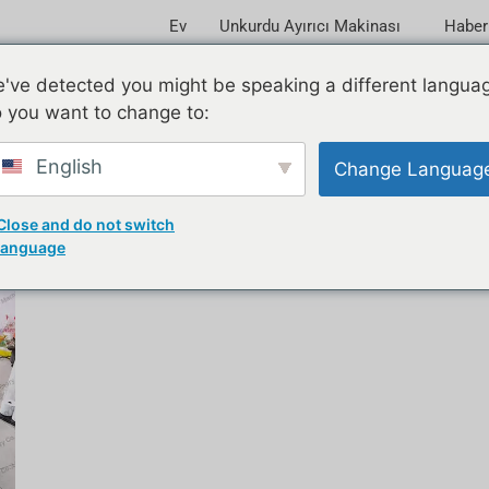
Ev
Unkurdu Ayırıcı Makinası
Haber
 için
've detected you might be speaking a different langua
 you want to change to:
English
Change Languag
Close and do not switch
language