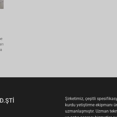
me
arı
ha
Şirketimiz, çeşitli spesifika
D.ŞTİ
kurdu yetiştirme ekipmanı ü
uzmanlaşmıştır. Uzman tekni